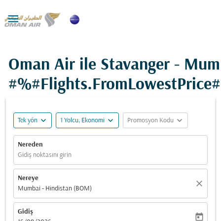

Oman Air ile Stavanger - Mum
#%#Flights.FromLowestPrice
expand_more
expand_more
expand_more
Tek yön
1 Yolcu, Ekonomi
Promosyon Kodu
Nereden
Gidiş noktasını girin
Nereye
close
Mumbai - Hindistan (BOM)
Gidiş
today