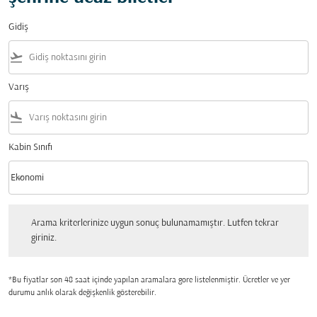
Gidiş
flight_takeoff
Varış
flight_land
Kabin Sınıfı
keyboard_arrow_down
Ekonomi
Kabin Sınıfı option Ekonomi Selected
Arama kriterlerinize uygun sonuç bulunamamıştır. Lutfen tekrar giriniz.
Arama kriterlerinize uygun sonuç bulunamamıştır. Lutfen tekrar
giriniz.
*Bu fiyatlar son 48 saat içinde yapılan aramalara gore listelenmiştir. Ücretler ve yer
durumu anlık olarak değişkenlik gösterebilir.