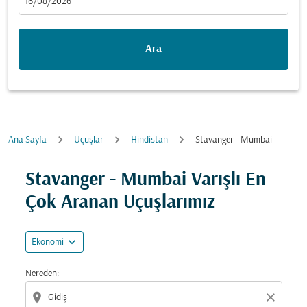
fc-booking-departure-date-aria-label
16/08/2026
Ara
Ana Sayfa
Uçuşlar
Hindistan
Stavanger - Mumbai
Fırsatları bulmak için rotanızı güncellemeyi deneyin (ka
Stavanger - Mumbai Varışlı En
Çok Aranan Uçuşlarımız
expand_more
Ekonomi
Nereden:
location_on
close