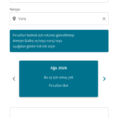
Nereye:
location_on
close
Fırsatları bulmak için rotanızı güncellemeyi
deneyin (kalkış ve/veya varış) veya
aşağıdan günleri tek tek seçin
Ağu 2026
chevron_left
chevron_right
Bu ay için sonuç yok
Fırsatları Bul
Displaying fares for Ağustos-2026