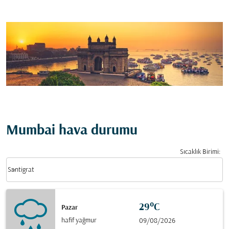
Mumbai hava durumu
Sıcaklık Birimi
:
Weather unit option Santigrat Selected
keyboard_arrow_down
Santigrat
29°C
Pazar
hafif yağmur
09/08/2026