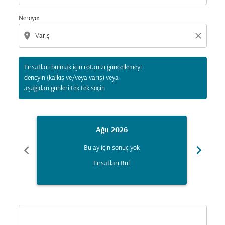
Nereye:
location_on
close
Fırsatları bulmak için rotanızı güncellemeyi
deneyin (kalkış ve/veya varış) veya
aşağıdan günleri tek tek seçin
Ağu 2026
chevron_left
chevron_right
Bu ay için sonuç yok
Fırsatları Bul
Displaying fares for Ağustos-2026