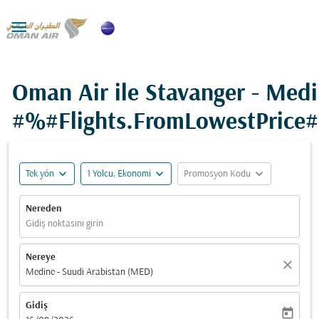

Oman Air ile Stavanger - Medi
#%#Flights.FromLowestPrice
expand_more
expand_more
expand_more
Tek yön
1 Yolcu, Ekonomi
Promosyon Kodu
Nereden
Gidiş noktasını girin
Nereye
close
Medine - Suudi Arabistan (MED)
Gidiş
today