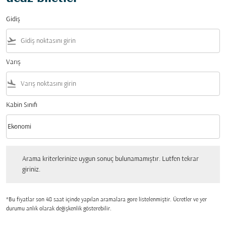
Gidiş
flight_takeoff
Varış
flight_land
Kabin Sınıfı
keyboard_arrow_down
Ekonomi
Kabin Sınıfı option Ekonomi Selected
Arama kriterlerinize uygun sonuç bulunamamıştır. Lutfen tekrar giriniz.
Arama kriterlerinize uygun sonuç bulunamamıştır. Lutfen tekrar
giriniz.
*Bu fiyatlar son 48 saat içinde yapılan aramalara gore listelenmiştir. Ücretler ve yer
durumu anlık olarak değişkenlik gösterebilir.