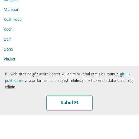
Mumbai
Kozhikode
Kochi
Delhi
Doha
Phuket
Kuala Lumpur
Bu web sitesine göz atarak çerez kullanımını kabul etmiş olursunuz.
gizlilik
Chennai
politikamız
ve ayarlarınızı nasıl değiştirebileceğiniz hakkında daha fazla bilgi
edinin.
Maskat
Manila
Kabul Et
Salale
Dakka
DAHA FAZLA