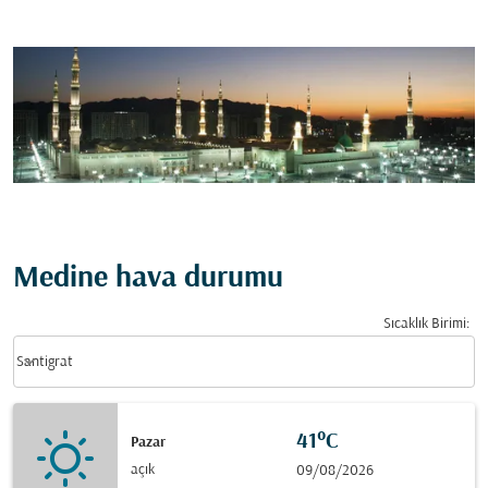
Medine hava durumu
Sıcaklık Birimi
:
Weather unit option Santigrat Selected
keyboard_arrow_down
Santigrat
41°C
Pazar
açık
09/08/2026