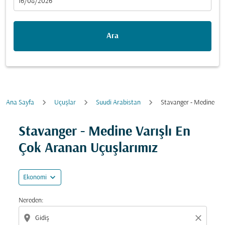
fc-booking-departure-date-aria-label
16/08/2026
Ara
Ana Sayfa
Uçuşlar
Suudi Arabistan
Stavanger - Medine
Fırsatları bulmak için rotanızı güncellemeyi deneyin (ka
Stavanger - Medine Varışlı En
Çok Aranan Uçuşlarımız
expand_more
Ekonomi
Nereden:
location_on
close