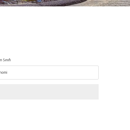
n Sınıfı
nomi
n Sınıfı option Ekonomi Selected