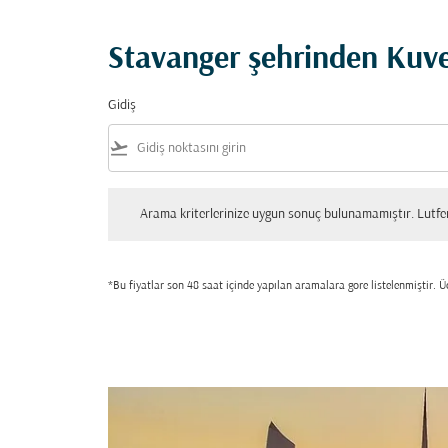
Stavanger şehrinden Kuvey
Gidiş
flight_takeoff
Arama kriterlerinize uygun sonuç bulunamamıştır. Lutfen tekrar
Arama kriterlerinize uygun sonuç bulunamamıştır. Lutfen 
*Bu fiyatlar son 48 saat içinde yapılan aramalara gore listelenmiştir. Üc