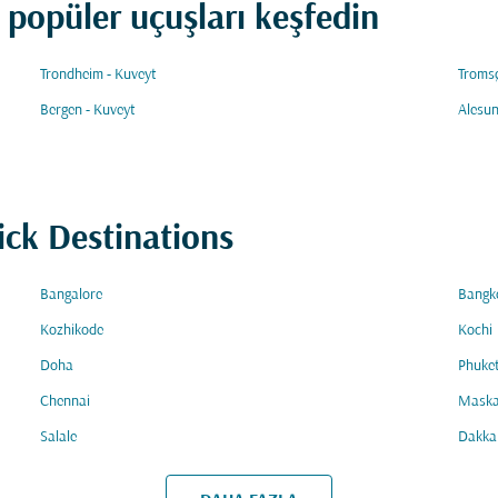
ı popüler uçuşları keşfedin
Trondheim - Kuveyt
Tromsø
Bergen - Kuveyt
Alesun
ick Destinations
Bangalore
Bangk
Kozhikode
Kochi
Doha
Phuke
Chennai
Maska
Salale
Dakka