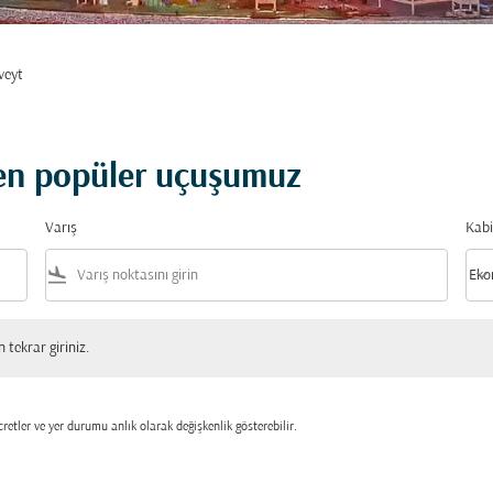
veyt
 en popüler uçuşumuz
Varış
Kabi
flight_land
keyboard_arrow_down
Eko
Kabi
 giriniz.
tekrar giriniz.
retler ve yer durumu anlık olarak değişkenlik gösterebilir.