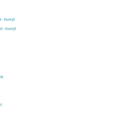
 - Kuveyt
d - Kuveyt
ok
t
t