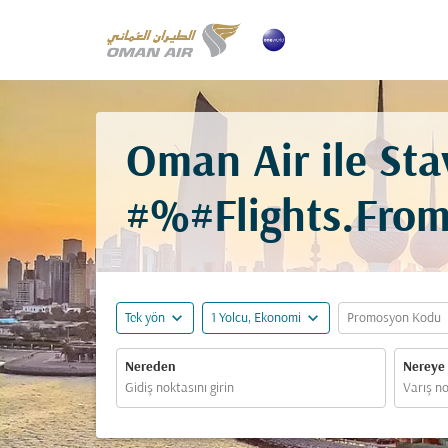
Oman Air ile Sta
#%#Flights.Fro
expand_more
expand_more
ex
Tek yön
1 Yolcu, Ekonomi
Promosyon Kodu
Nereden
Nereye