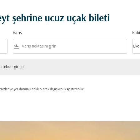
t şehrine ucuz uçak bileti
Varış
Kabi
flight_land
keyboard_arrow_down
Eko
Kabi
 giriniz.
tekrar giriniz.
retler ve yer durumu anlık olarak değişkenlik gösterebilir.