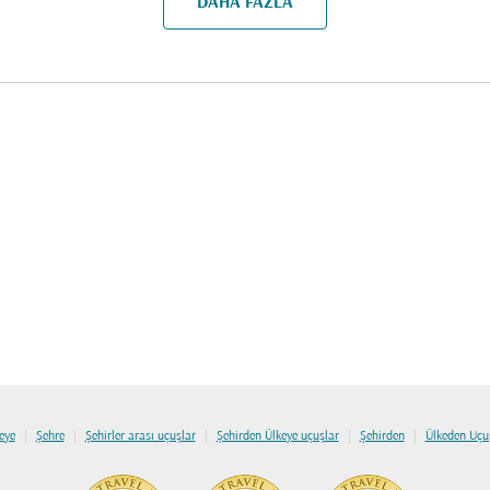
DAHA FAZLA
|
|
|
|
|
eye
Şehre
Şehirler arası uçuşlar
Şehirden Ülkeye uçuşlar
Şehirden
Ülkeden Uçu