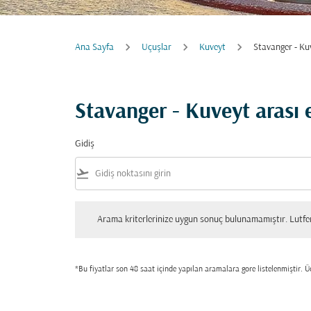
Ana Sayfa
Uçuşlar
Kuveyt
Stavanger - Ku
Stavanger - Kuveyt arası
Gidiş
flight_takeoff
Arama kriterlerinize uygun sonuç bulunamamıştır. Lutfen tekrar
Arama kriterlerinize uygun sonuç bulunamamıştır. Lutfen 
*Bu fiyatlar son 48 saat içinde yapılan aramalara gore listelenmiştir. Üc