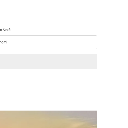
n Sınıfı
nomi
n Sınıfı option Ekonomi Selected