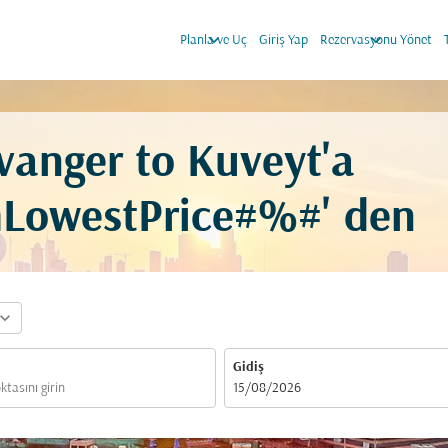
keyboard_arrow_down
keyboard_arrow_down
Planla ve Uç
Giriş Yap
Rezervasyonu Yönet
vanger to Kuveyt'a
mLowestPrice#%#' den
pand_more
Gidiş
fc-booking-departure-date-aria-label
15/08/2026