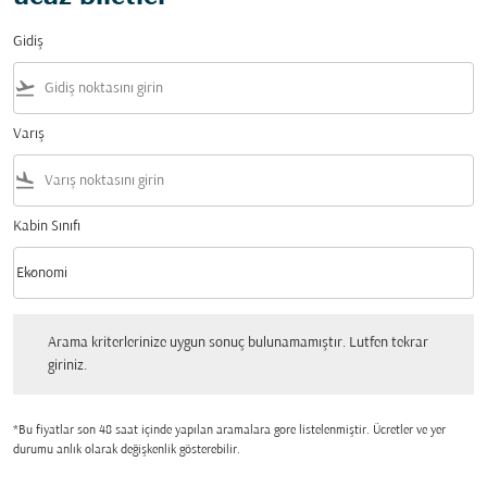
Gidiş
flight_takeoff
Varış
flight_land
Kabin Sınıfı
keyboard_arrow_down
Ekonomi
Kabin Sınıfı option Ekonomi Selected
Arama kriterlerinize uygun sonuç bulunamamıştır. Lutfen tekrar giriniz.
Arama kriterlerinize uygun sonuç bulunamamıştır. Lutfen tekrar
giriniz.
*Bu fiyatlar son 48 saat içinde yapılan aramalara gore listelenmiştir. Ücretler ve yer
durumu anlık olarak değişkenlik gösterebilir.