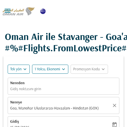

Oman Air ile Stavanger - Goa'
#%#Flights.FromLowestPrice
expand_more
expand_more
expand_more
Tek yön
1 Yolcu, Ekonomi
Promosyon Kodu
Nereden
Gidiş noktasını girin
Nereye
close
Goa, Manohar Uluslararası Havaalanı - Hindistan (GOX)
Gidiş
today