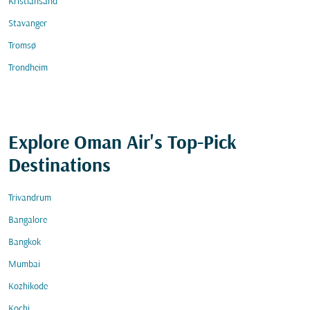
Kristiansand
Stavanger
Tromsø
Trondheim
Explore Oman Air's Top-Pick
Destinations
Trivandrum
Bangalore
Bangkok
Mumbai
Kozhikode
Kochi