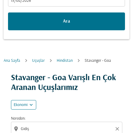
fc-booking-departure-date-aria-label
15/08/2026
Ara
Ana Sayfa
Uçuşlar
Hindistan
Stavanger - Goa
Fırsatları bulmak için rotanızı güncellemeyi deneyin (ka
Stavanger - Goa Varışlı En Çok
Aranan Uçuşlarımız
expand_more
Ekonomi
Nereden:
location_on
close