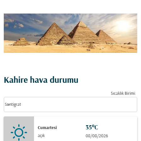
Kahire hava durumu
Sıcaklık Birimi
:
Weather unit option Santigrat Selected
keyboard_arrow_down
Santigrat
35°C
Cumartesi
açık
08/08/2026