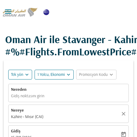

Oman Air ile Stavanger - Kahir
#%#Flights.FromLowestPrice
expand_more
expand_more
expand_more
Tek yön
1 Yolcu, Ekonomi
Promosyon Kodu
Nereden
Gidiş noktasını girin
Nereye
close
Kahire - Mısır (CAI)
Gidiş
today