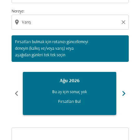
Nereye:
location_on
close
Fırsatları bulmak için rotanızı güncellemeyi
deneyin (kalkış ve/veya varış) veya
aşağıdan günleri tek tek seçin
Ağu 2026
chevron_left
chevron_right
Bu ay için sonuç yok
Fırsatları Bul
Displaying fares for Ağustos-2026