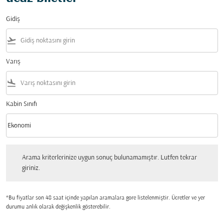
Gidiş
flight_takeoff
Varış
flight_land
Kabin Sınıfı
keyboard_arrow_down
Ekonomi
Kabin Sınıfı option Ekonomi Selected
Arama kriterlerinize uygun sonuç bulunamamıştır. Lutfen tekrar giriniz.
Arama kriterlerinize uygun sonuç bulunamamıştır. Lutfen tekrar
giriniz.
*Bu fiyatlar son 48 saat içinde yapılan aramalara gore listelenmiştir. Ücretler ve yer
durumu anlık olarak değişkenlik gösterebilir.