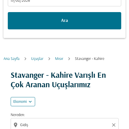
fc-booking-departure-date-aria-label
15/08/2026
Ara
Ana Sayfa
Uçuşlar
Mısır
Stavanger - Kahire
Fırsatları bulmak için rotanızı güncellemeyi deneyin (ka
Stavanger - Kahire Varışlı En
Çok Aranan Uçuşlarımız
expand_more
Ekonomi
Nereden:
location_on
close