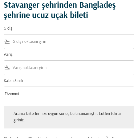
Stavanger şehrinden Bangladeş
şehrine ucuz uçak bileti
Gidiş
flight_takeoff
Varış
flight_land
Kabin Sınıfı
keyboard_arrow_down
Ekonomi
Kabin Sınıfı option Ekonomi Selected
Arama kriterlerinize uygun sonuç bulunamamıştır. Lutfen tekrar giriniz.
Arama kriterlerinize uygun sonuç bulunamamıştır. Lutfen tekrar
giriniz.