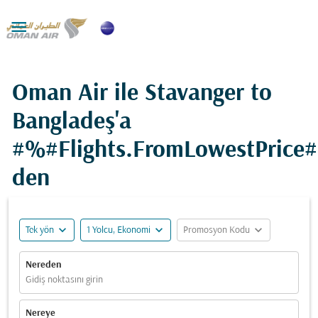

Oman Air ile Stavanger to
Bangladeş'a
#%#Flights.FromLowestPrice
den
expand_more
expand_more
expand_more
Tek yön
1 Yolcu, Ekonomi
Promosyon Kodu
Nereden
Gidiş noktasını girin
Nereye