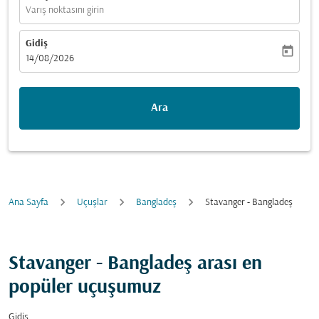
Varış noktasını girin
Gidiş
today
fc-booking-departure-date-aria-label
14/08/2026
Ara
Ana Sayfa
Uçuşlar
Bangladeş
Stavanger - Bangladeş
Stavanger - Bangladeş arası en
popüler uçuşumuz
Gidiş