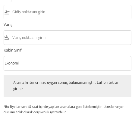
flight_takeoff
Varış
flight_land
Kabin Sınıfı
keyboard_arrow_down
Ekonomi
Kabin Sınıfı option Ekonomi Selected
Arama kriterlerinize uygun sonuç bulunamamıştır. Lutfen tekrar giriniz.
Arama kriterlerinize uygun sonuç bulunamamıştır. Lutfen tekrar
giriniz.
*Bu fiyatlar son 48 saat içinde yapılan aramalara gore listelenmiştir. Ücretler ve yer
durumu anlık olarak değişkenlik gösterebilir.