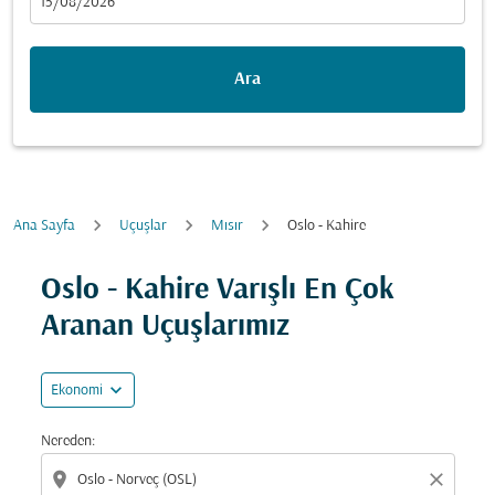
fc-booking-departure-date-aria-label
15/08/2026
Ara
Ana Sayfa
Uçuşlar
Mısır
Oslo - Kahire
Fırsatları bulmak için rotanızı güncellemeyi deneyin (ka
Oslo - Kahire Varışlı En Çok
Aranan Uçuşlarımız
expand_more
Ekonomi
Nereden:
location_on
close