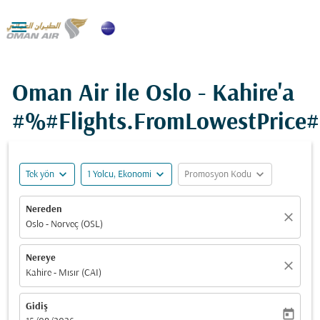

Oman Air ile Oslo - Kahire'a
#%#Flights.FromLowestPrice
expand_more
expand_more
expand_more
Tek yön
1 Yolcu, Ekonomi
Promosyon Kodu
Nereden
close
Oslo - Norveç (OSL)
Nereye
close
Kahire - Mısır (CAI)
Gidiş
today