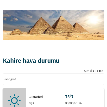
Kahire hava durumu
Sıcaklık Birimi
:
Weather unit option Santigrat Selected
keyboard_arrow_down
Santigrat
35°C
Cumartesi
açık
08/08/2026