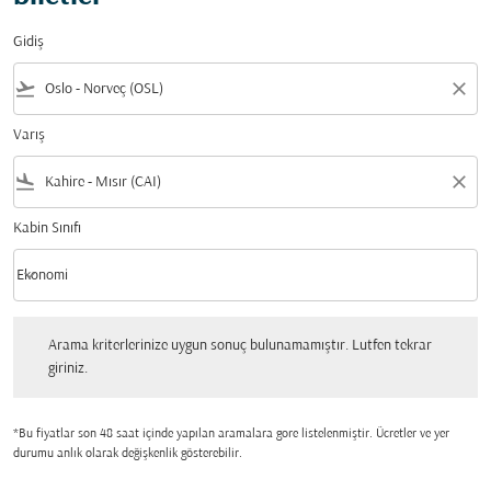
Gidiş
flight_takeoff
close
Varış
flight_land
close
Kabin Sınıfı
keyboard_arrow_down
Ekonomi
Kabin Sınıfı option Ekonomi Selected
Arama kriterlerinize uygun sonuç bulunamamıştır. Lutfen tekrar giriniz.
Arama kriterlerinize uygun sonuç bulunamamıştır. Lutfen tekrar
giriniz.
*Bu fiyatlar son 48 saat içinde yapılan aramalara gore listelenmiştir. Ücretler ve yer
durumu anlık olarak değişkenlik gösterebilir.