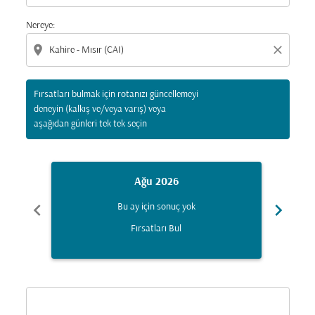
Nereye:
location_on
close
Fırsatları bulmak için rotanızı güncellemeyi
deneyin (kalkış ve/veya varış) veya
aşağıdan günleri tek tek seçin
Ağu 2026
chevron_left
chevron_right
Bu ay için sonuç yok
Fırsatları Bul
Displaying fares for Ağustos-2026