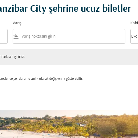
nzibar City şehrine ucuz biletler
Varış
Kabi
flight_land
keyboard_arrow_down
Eko
Kabi
 giriniz.
tekrar giriniz.
retler ve yer durumu anlık olarak değişkenlik gösterebilir.