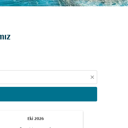
eçin
mız
close
Eki 2026