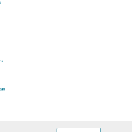
ø
ok
am