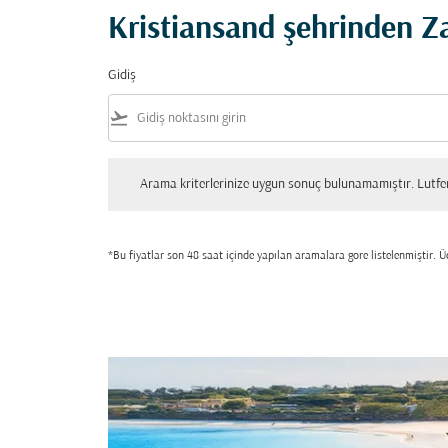
Kristiansand şehrinden Za
Gidiş
flight_takeoff
Arama kriterlerinize uygun sonuç bulunamamıştır. Lutfen tekrar
Arama kriterlerinize uygun sonuç bulunamamıştır. Lutfen 
*Bu fiyatlar son 48 saat içinde yapılan aramalara gore listelenmiştir. Üc