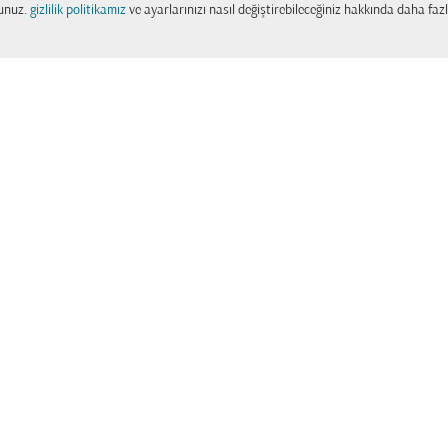
sunuz.
gizlilik politikamız
ve ayarlarınızı nasıl değiştirebileceğiniz hakkında daha fazla
|
|
|
|
|
eye
Şehre
Şehirler arası uçuşlar
Şehirden Ülkeye uçuşlar
Şehirden
Ülkeden Uçu