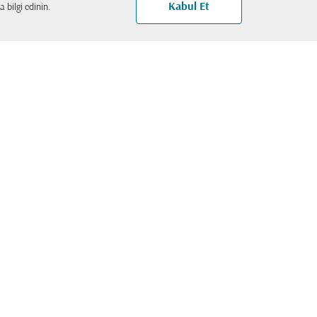
Kabul Et
 bilgi edinin.
Sosyal ağlar
Apps
şlar