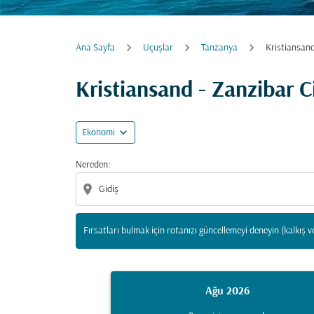
Ana Sayfa
Uçuşlar
Tanzanya
Kristiansand
Fırsatları bulmak için rotanızı güncellemeyi d
Kristiansand - Zanzibar C
expand_more
Ekonomi
Nereden:
location_on
Fırsatları bulmak için rotanızı güncellemeyi deneyin (kalkış v
Ağu 2026