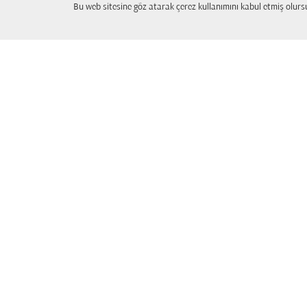
Bu web sitesine göz atarak çerez kullanımını kabul etmiş olur
Hızlı Linkler
FAQs
Geri bildirim
Bize Ulaşın
Ülk