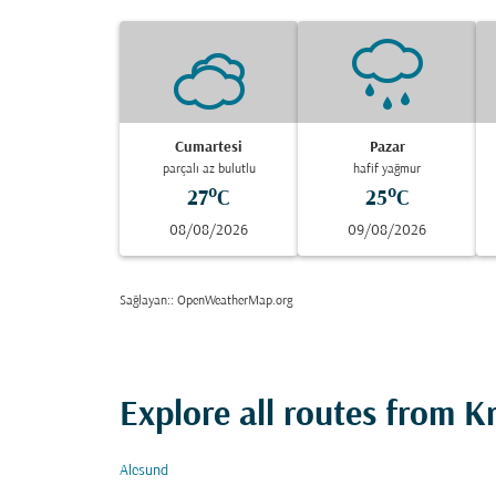
Cumartesi
Pazar
parçalı az bulutlu
hafif yağmur
27°C
25°C
08/08/2026
09/08/2026
Sağlayan:
: OpenWeatherMap.org
Explore all routes from K
Alesund