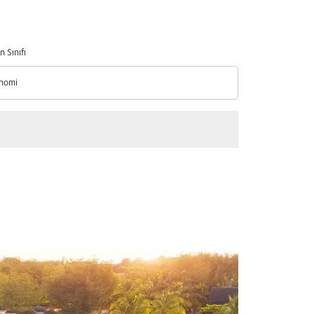
n Sınıfı
nomi
n Sınıfı option Ekonomi Selected