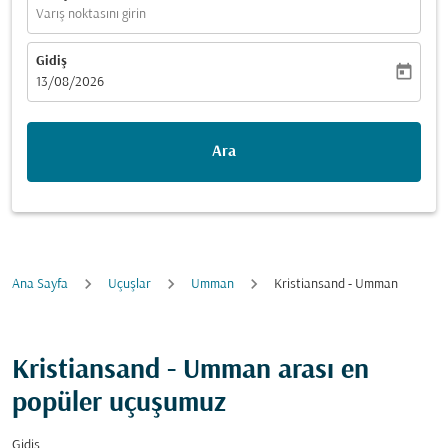
Varış noktasını girin
Gidiş
today
fc-booking-departure-date-aria-label
13/08/2026
Ara
Ana Sayfa
Uçuşlar
Umman
Kristiansand - Umman
Kristiansand - Umman arası en
popüler uçuşumuz
Gidiş