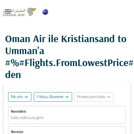

Oman Air ile Kristiansand to
Umman'a
#%#Flights.FromLowestPrice
den
expand_more
expand_more
expand_more
Tek yön
1 Yolcu, Ekonomi
Promosyon Kodu
Nereden
Gidiş noktasını girin
Nereye