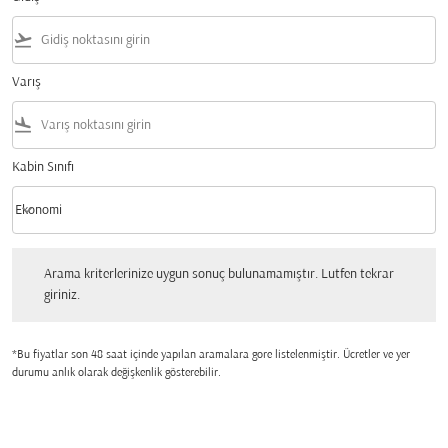
flight_takeoff
Varış
flight_land
Kabin Sınıfı
keyboard_arrow_down
Ekonomi
Kabin Sınıfı option Ekonomi Selected
Arama kriterlerinize uygun sonuç bulunamamıştır. Lutfen tekrar giriniz.
Arama kriterlerinize uygun sonuç bulunamamıştır. Lutfen tekrar
giriniz.
*Bu fiyatlar son 48 saat içinde yapılan aramalara gore listelenmiştir. Ücretler ve yer
durumu anlık olarak değişkenlik gösterebilir.