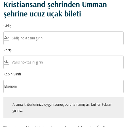
Kristiansand şehrinden Umman
şehrine ucuz uçak bileti
Gidiş
flight_takeoff
Varış
flight_land
Kabin Sınıfı
keyboard_arrow_down
Ekonomi
Kabin Sınıfı option Ekonomi Selected
Arama kriterlerinize uygun sonuç bulunamamıştır. Lutfen tekrar giriniz.
Arama kriterlerinize uygun sonuç bulunamamıştır. Lutfen tekrar
giriniz.