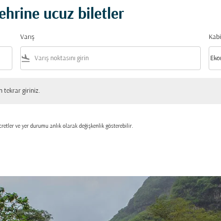
ehrine ucuz biletler
Varış
Kabi
flight_land
keyboard_arrow_down
Eko
Kabi
 giriniz.
tekrar giriniz.
retler ve yer durumu anlık olarak değişkenlik gösterebilir.