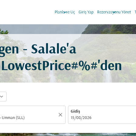
keyboard_arrow_down
keyboard_arrow_down
Planla ve Uç
Giriş Yap
Rezervasyonu Yönet
gen - Salale'a
mLowestPrice#%#'den
pand_more
Gidiş
close
fc-booking-departure-date-aria-label
15/08/2026