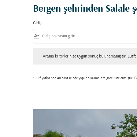
Bergen şehrinden Salale ş
Gidiş
flight_takeoff
Arama kriterlerinize uygun sonuç bulunamamıştır. Lutfen tekrar
Arama kriterlerinize uygun sonuç bulunamamıştır. Lutfen 
*Bu fiyatlar son 48 saat içinde yapılan aramalara gore listelenmiştir. Üc