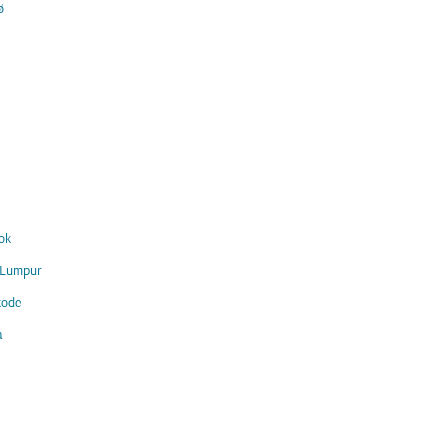
ø
ok
 Lumpur
kode
a