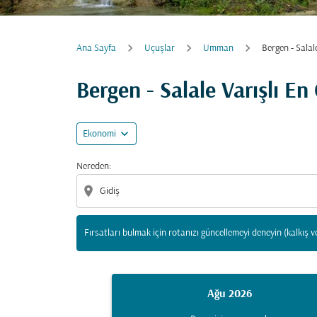
Ana Sayfa
Uçuşlar
Umman
Bergen - Salal
Fırsatları bulmak için rotanızı güncellemeyi d
Bergen - Salale Varışlı E
expand_more
Ekonomi
Nereden:
location_on
Fırsatları bulmak için rotanızı güncellemeyi deneyin (kalkış v
Ağu 2026