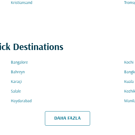
Kristiansand
Troms
ick Destinations
Bangalore
Kochi
Bahreyn
Bangk
Karaçi
Kuala
Salale
Kozhi
Haydarabad
Manil
DAHA FAZLA