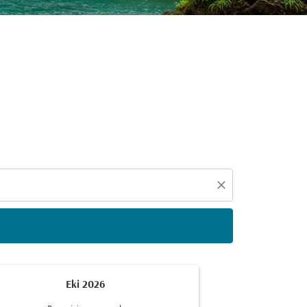
eçin
close
Eki 2026