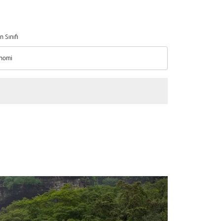
n Sınıfı
nomi
n Sınıfı option Ekonomi Selected