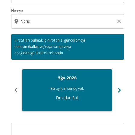
Nereye:
location_on
close
Fırsatları bulmak için rotanızı güncellemeyi
deneyin (kalkış ve/veya varış) veya
aşağıdan günleri tek tek seçin
Ağu 2026
chevron_left
chevron_right
Bu ay için sonuç yok
Fırsatları Bul
Displaying fares for Ağustos-2026