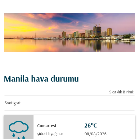
Manila hava durumu
Sıcaklık Birimi
:
Weather unit option Santigrat Selected
keyboard_arrow_down
Santigrat
26°C
Cumartesi
şiddetli yağmur
08/08/2026