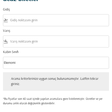
Gidiş
flight_takeoff
Varış
flight_land
Kabin Sınıfı
keyboard_arrow_down
Ekonomi
Kabin Sınıfı option Ekonomi Selected
Arama kriterlerinize uygun sonuç bulunamamıştır. Lutfen tekrar giriniz.
Arama kriterlerinize uygun sonuç bulunamamıştır. Lutfen tekrar
giriniz.
*Bu fiyatlar son 48 saat içinde yapılan aramalara gore listelenmiştir. Ücretler ve yer
durumu anlık olarak değişkenlik gösterebilir.