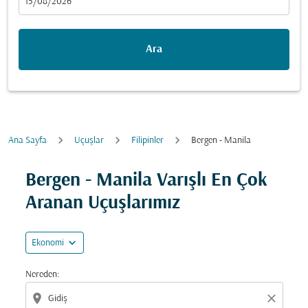
fc-booking-departure-date-aria-label
15/08/2026
Ara
Ana Sayfa
Uçuşlar
Filipinler
Bergen - Manila
Fırsatları bulmak için rotanızı güncellemeyi deneyin (ka
Bergen - Manila Varışlı En Çok
Aranan Uçuşlarımız
expand_more
Ekonomi
Nereden:
location_on
close