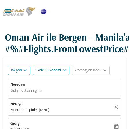

Oman Air ile Bergen - Manila'
#%#Flights.FromLowestPrice
expand_more
expand_more
expand_more
Tek yön
1 Yolcu, Ekonomi
Promosyon Kodu
Nereden
Gidiş noktasını girin
Nereye
close
Manila - Filipinler (MNL)
Gidiş
today