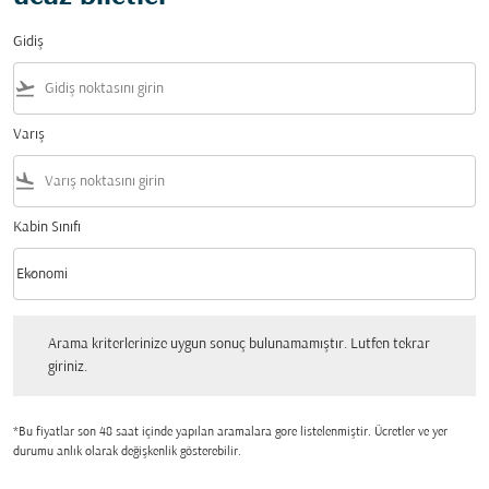
Gidiş
flight_takeoff
Varış
flight_land
Kabin Sınıfı
keyboard_arrow_down
Ekonomi
Kabin Sınıfı option Ekonomi Selected
Arama kriterlerinize uygun sonuç bulunamamıştır. Lutfen tekrar giriniz.
Arama kriterlerinize uygun sonuç bulunamamıştır. Lutfen tekrar
giriniz.
*Bu fiyatlar son 48 saat içinde yapılan aramalara gore listelenmiştir. Ücretler ve yer
durumu anlık olarak değişkenlik gösterebilir.