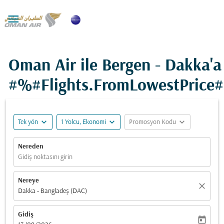

Oman Air ile Bergen - Dakka'a
#%#Flights.FromLowestPrice
expand_more
expand_more
expand_more
Tek yön
1 Yolcu, Ekonomi
Promosyon Kodu
Nereden
Gidiş noktasını girin
Nereye
close
Dakka - Bangladeş (DAC)
Gidiş
today