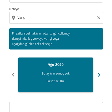
Nereye:
location_on
close
Fırsatları bulmak için rotanızı güncellemeyi
deneyin (kalkış ve/veya varış) veya
aşağıdan günleri tek tek seçin
Ağu 2026
chevron_left
chevron_right
Bu ay için sonuç yok
Fırsatları Bul
Displaying fares for Ağustos-2026