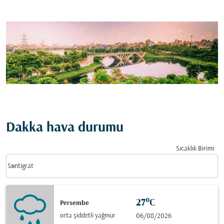
Dakka hava durumu
Sıcaklık Birimi
:
Weather unit option Santigrat Selected
keyboard_arrow_down
Santigrat
27°C
Persembe
orta şiddetli yağmur
06/08/2026