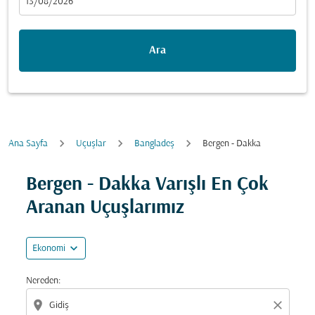
fc-booking-departure-date-aria-label
13/08/2026
Ara
Ana Sayfa
Uçuşlar
Bangladeş
Bergen - Dakka
Fırsatları bulmak için rotanızı güncellemeyi deneyin (ka
Bergen - Dakka Varışlı En Çok
Aranan Uçuşlarımız
expand_more
Ekonomi
Nereden:
location_on
close