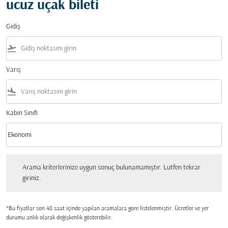
ucuz uçak bileti
Gidiş
flight_takeoff
Varış
flight_land
Kabin Sınıfı
keyboard_arrow_down
Ekonomi
Kabin Sınıfı option Ekonomi Selected
Arama kriterlerinize uygun sonuç bulunamamıştır. Lutfen tekrar giriniz.
Arama kriterlerinize uygun sonuç bulunamamıştır. Lutfen tekrar
giriniz.
*Bu fiyatlar son 48 saat içinde yapılan aramalara gore listelenmiştir. Ücretler ve yer
durumu anlık olarak değişkenlik gösterebilir.