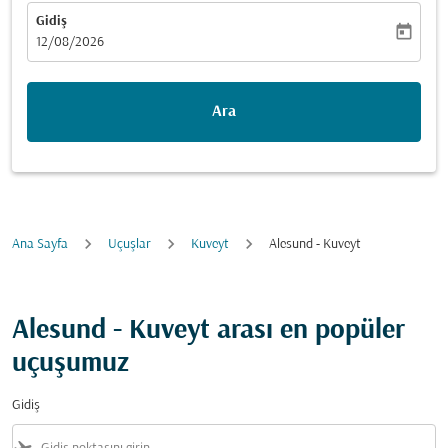
Gidiş
today
fc-booking-departure-date-aria-label
12/08/2026
Ara
Ana Sayfa
Uçuşlar
Kuveyt
Alesund - Kuveyt
Alesund - Kuveyt arası en popüler
uçuşumuz
Gidiş