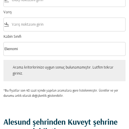
flight_takeoff
Varış
flight_land
Kabin Sınıfı
keyboard_arrow_down
Ekonomi
Kabin Sınıfı option Ekonomi Selected
Arama kriterlerinize uygun sonuç bulunamamıştır. Lutfen tekrar giriniz.
Arama kriterlerinize uygun sonuç bulunamamıştır. Lutfen tekrar
giriniz.
*Bu fiyatlar son 48 saat içinde yapılan aramalara gore listelenmiştir. Ücretler ve yer
durumu anlık olarak değişkenlik gösterebilir.
Alesund şehrinden Kuveyt şehrine