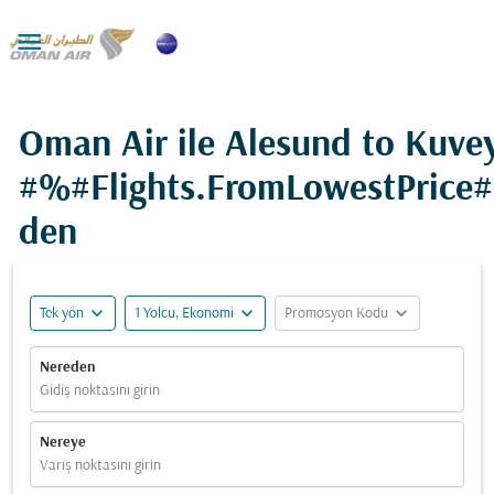

Oman Air ile Alesund to Kuvey
#%#Flights.FromLowestPrice
den
expand_more
expand_more
expand_more
Tek yön
1 Yolcu, Ekonomi
Promosyon Kodu
Nereden
Gidiş noktasını girin
Nereye
Varış noktasını girin