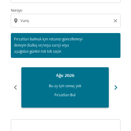
Nereye:
location_on
close
Fırsatları bulmak için rotanızı güncellemeyi
deneyin (kalkış ve/veya varış) veya
aşağıdan günleri tek tek seçin
Ağu 2026
chevron_left
chevron_right
Bu ay için sonuç yok
Fırsatları Bul
Displaying fares for Ağustos-2026