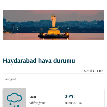
Haydarabad hava durumu
Sıcaklık Birimi
:
Weather unit option Santigrat Selected
keyboard_arrow_down
Santigrat
29°C
Pazar
hafif yağmur
09/08/2026