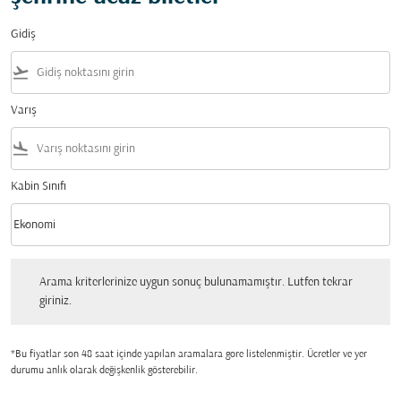
Gidiş
flight_takeoff
Varış
flight_land
Kabin Sınıfı
keyboard_arrow_down
Ekonomi
Kabin Sınıfı option Ekonomi Selected
Arama kriterlerinize uygun sonuç bulunamamıştır. Lutfen tekrar giriniz.
Arama kriterlerinize uygun sonuç bulunamamıştır. Lutfen tekrar
giriniz.
*Bu fiyatlar son 48 saat içinde yapılan aramalara gore listelenmiştir. Ücretler ve yer
durumu anlık olarak değişkenlik gösterebilir.