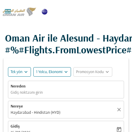

Oman Air ile Alesund - Hayda
#%#Flights.FromLowestPrice
expand_more
expand_more
expand_more
Tek yön
1 Yolcu, Ekonomi
Promosyon Kodu
Nereden
Gidiş noktasını girin
Nereye
close
Haydarabad - Hindistan (HYD)
Gidiş
today