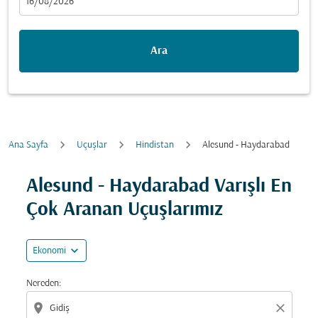
fc-booking-departure-date-aria-label
16/08/2026
Ara
Ana Sayfa
Uçuşlar
Hindistan
Alesund - Haydarabad
Fırsatları bulmak için rotanızı güncellemeyi deneyin (ka
Alesund - Haydarabad Varışlı En
Çok Aranan Uçuşlarımız
expand_more
Ekonomi
Nereden:
location_on
close