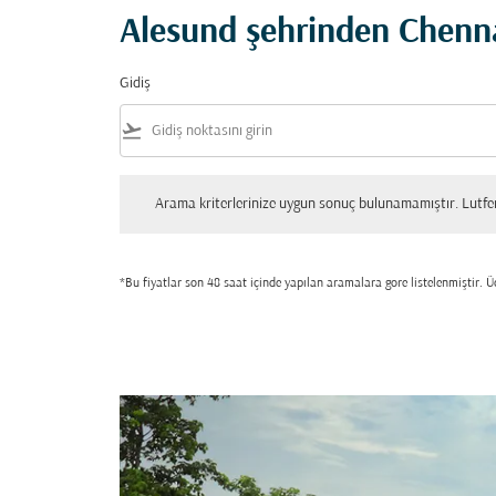
Alesund şehrinden Chennai
Gidiş
flight_takeoff
Arama kriterlerinize uygun sonuç bulunamamıştır. Lutfen tekrar
Arama kriterlerinize uygun sonuç bulunamamıştır. Lutfen 
*Bu fiyatlar son 48 saat içinde yapılan aramalara gore listelenmiştir. Üc