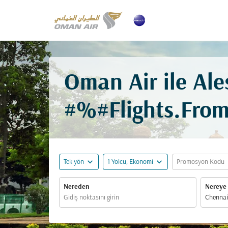
Oman Air ile Ale
#%#Flights.Fro
expand_more
expand_more
ex
Tek yön
1 Yolcu, Ekonomi
Promosyon Kodu
Nereden
Nereye