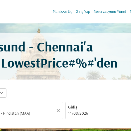
keyboard_arrow_down
keyboard_arrow_down
Planla ve Uç
Giriş Yap
Rezervasyonu Yönet
sund - Chennai'a
mLowestPrice#%#'den
pand_more
Gidiş
close
fc-booking-departure-date-aria-label
14/08/2026