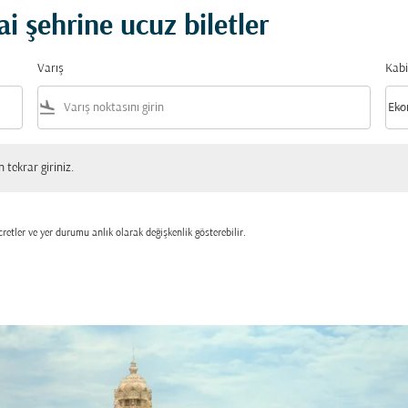
 şehrine ucuz biletler
Varış
Kabi
flight_land
keyboard_arrow_down
Eko
Kabi
 giriniz.
tekrar giriniz.
retler ve yer durumu anlık olarak değişkenlik gösterebilir.