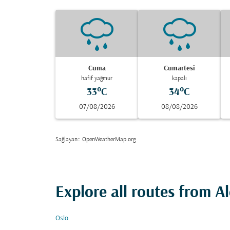
Cuma
Cumartesi
hafif yağmur
kapalı
33°C
34°C
07/08/2026
08/08/2026
Sağlayan:
: OpenWeatherMap.org
Explore all routes from A
Oslo