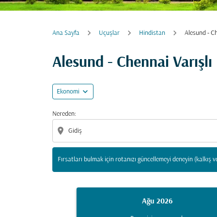
Ana Sayfa
Uçuşlar
Hindistan
Alesund - C
Fırsatları bulmak için rotanızı güncellemeyi d
Alesund - Chennai Varışl
expand_more
Ekonomi
Nereden:
location_on
Fırsatları bulmak için rotanızı güncellemeyi deneyin (kalkış v
Ağu 2026