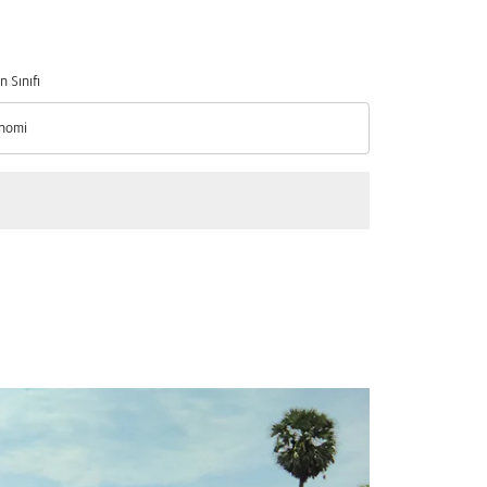
n Sınıfı
nomi
n Sınıfı option Ekonomi Selected