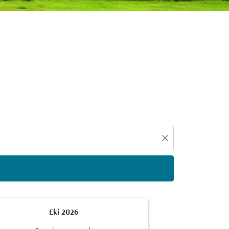
eçin
close
Eki 2026