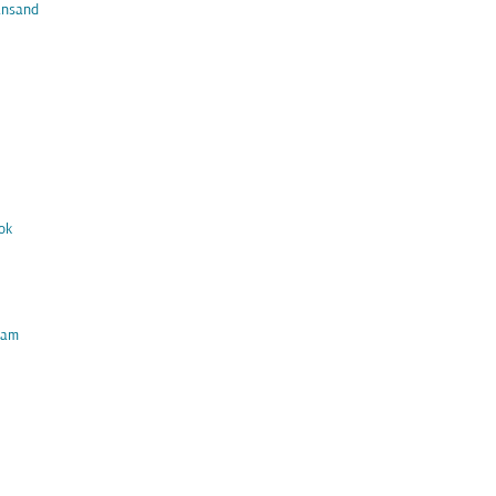
ansand
ok
am