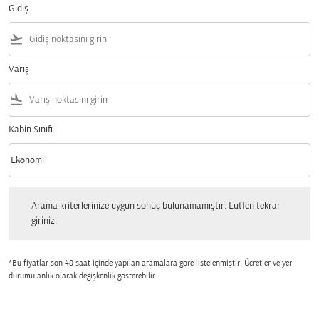
Gidiş
flight_takeoff
Varış
flight_land
Kabin Sınıfı
keyboard_arrow_down
Ekonomi
Kabin Sınıfı option Ekonomi Selected
Arama kriterlerinize uygun sonuç bulunamamıştır. Lutfen tekrar giriniz.
Arama kriterlerinize uygun sonuç bulunamamıştır. Lutfen tekrar
giriniz.
*Bu fiyatlar son 48 saat içinde yapılan aramalara gore listelenmiştir. Ücretler ve yer
durumu anlık olarak değişkenlik gösterebilir.