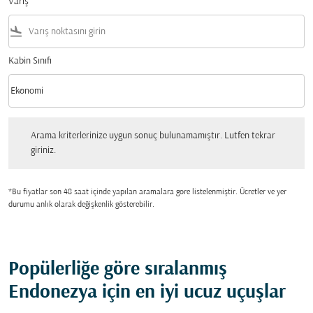
Varış
flight_land
Kabin Sınıfı
keyboard_arrow_down
Ekonomi
Kabin Sınıfı option Ekonomi Selected
Arama kriterlerinize uygun sonuç bulunamamıştır. Lutfen tekrar giriniz.
Arama kriterlerinize uygun sonuç bulunamamıştır. Lutfen tekrar
giriniz.
*Bu fiyatlar son 48 saat içinde yapılan aramalara gore listelenmiştir. Ücretler ve yer
durumu anlık olarak değişkenlik gösterebilir.
Popülerliğe göre sıralanmış
Endonezya için en iyi ucuz uçuşlar