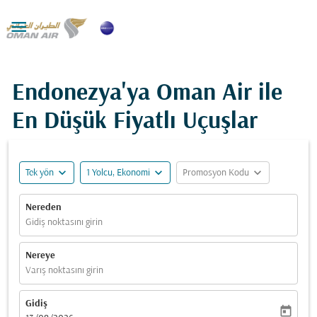

Endonezya'ya Oman Air ile
En Düşük Fiyatlı Uçuşlar
expand_more
expand_more
expand_more
Tek yön
1 Yolcu, Ekonomi
Promosyon Kodu
Nereden
Gidiş noktasını girin
Nereye
Varış noktasını girin
Gidiş
today