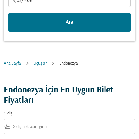
fc-booking-departure-date-aria-label
13/08/2026
Ara
Ana Sayfa
Uçuşlar
Endonezya
Endonezya İçin En Uygun Bilet
Fiyatları
Gidiş
flight_takeoff