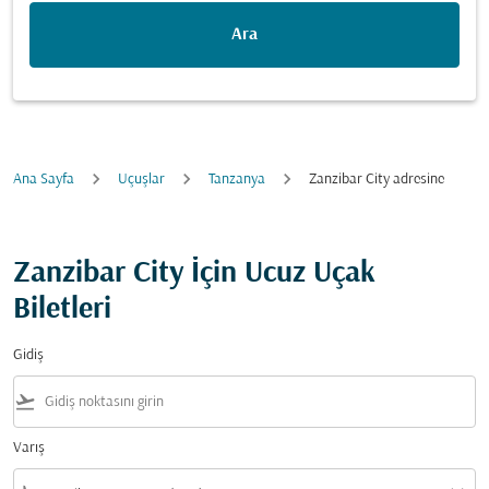
Ara
Ana Sayfa
Uçuşlar
Tanzanya
Zanzibar City adresine
Zanzibar City İçin Ucuz Uçak
Biletleri
Gidiş
flight_takeoff
Varış