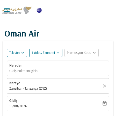

Oman Air
expand_more
expand_more
expand_more
Tek yön
1 Yolcu, Ekonomi
Promosyon Kodu
Nereden
Gidiş noktasını girin
Nereye
close
Zanzibar - Tanzanya (ZNZ)
Gidiş
today
fc-booking-departure-date-aria-label
16/08/2026