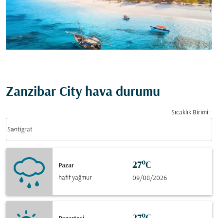
Zanzibar City hava durumu
Sıcaklık Birimi
:
Weather unit option Santigrat Selected
keyboard_arrow_down
Santigrat
27°C
Pazar
hafif yağmur
09/08/2026