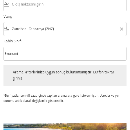
flight_takeoff
Varış
flight_land
close
Kabin Sınıfı
keyboard_arrow_down
Ekonomi
Kabin Sınıfı option Ekonomi Selected
Arama kriterlerinize uygun sonuç bulunamamıştır. Lutfen tekrar giriniz.
Arama kriterlerinize uygun sonuç bulunamamıştır. Lutfen tekrar
giriniz.
*Bu fiyatlar son 48 saat içinde yapılan aramalara gore listelenmiştir. Ücretler ve yer
durumu anlık olarak değişkenlik gösterebilir.