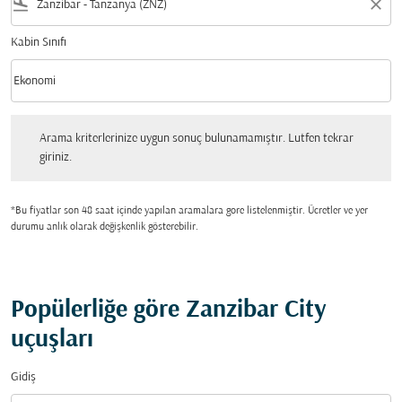
flight_land
close
Kabin Sınıfı
keyboard_arrow_down
Ekonomi
Kabin Sınıfı option Ekonomi Selected
Arama kriterlerinize uygun sonuç bulunamamıştır. Lutfen tekrar giriniz.
Arama kriterlerinize uygun sonuç bulunamamıştır. Lutfen tekrar
giriniz.
*Bu fiyatlar son 48 saat içinde yapılan aramalara gore listelenmiştir. Ücretler ve yer
durumu anlık olarak değişkenlik gösterebilir.
Popülerliğe göre Zanzibar City
uçuşları
Gidiş