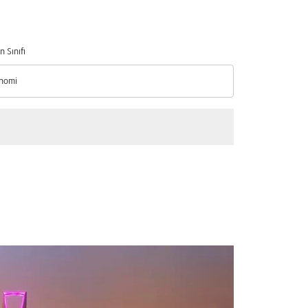
n Sınıfı
nomi
n Sınıfı option Ekonomi Selected