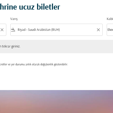
rine ucuz biletler
Varış
Kabi
close
flight_land
close
keyboard_arrow_down
Eko
Kabi
 giriniz.
tekrar giriniz.
retler ve yer durumu anlık olarak değişkenlik gösterebilir.