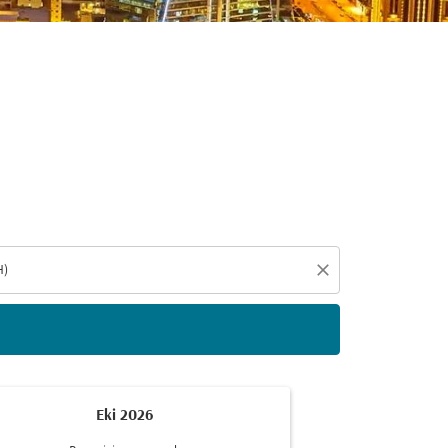
eçin
close
Eki 2026