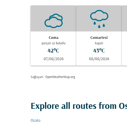
Cuma
Cumartesi
parçalı az bulutlu
kapalı
42°C
43°C
07/08/2026
08/08/2026
Sağlayan:
: OpenWeatherMap.org
Explore all routes from O
Osaka