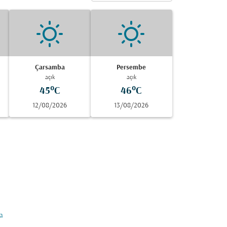
Çarsamba
Persembe
açık
açık
45°C
46°C
12/08/2026
13/08/2026
a