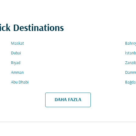
ick Destinations
Maskat
Bahre
Dubai
İstanb
Riyad
Zanzib
Amman
Damm
Abu Dhabi
Bağda
DAHA FAZLA