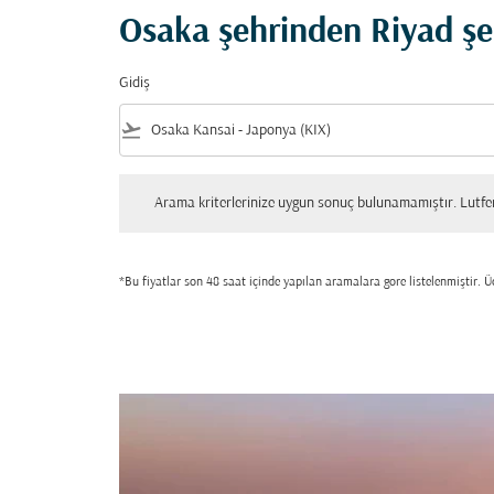
Osaka şehrinden Riyad şeh
Gidiş
flight_takeoff
Arama kriterlerinize uygun sonuç bulunamamıştır. Lutfen tekrar
Arama kriterlerinize uygun sonuç bulunamamıştır. Lutfen 
*Bu fiyatlar son 48 saat içinde yapılan aramalara gore listelenmiştir. Üc