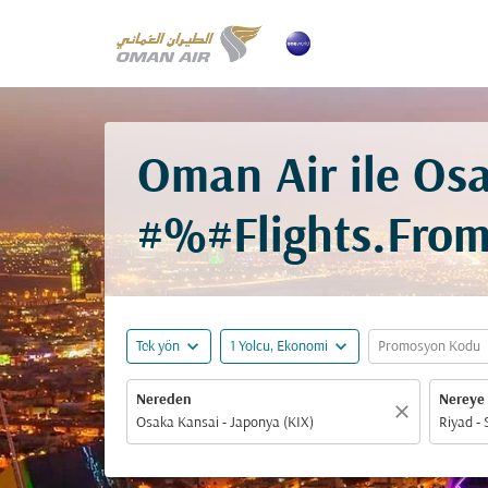
Oman Air ile Osa
#%#Flights.Fro
expand_more
expand_more
ex
Tek yön
1 Yolcu, Ekonomi
Promosyon Kodu
Nereden
Nereye
close