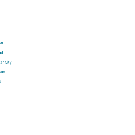
yn
ul
ar City
am
t