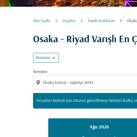
Ana Sayfa
Uçuşlar
Suudi Arabistan
Osaka
Fırsatları bulmak için rotanızı güncellemeyi d
Osaka - Riyad Varışlı En 
expand_more
Ekonomi
Nereden:
location_on
Fırsatları bulmak için rotanızı güncellemeyi deneyin (kalkış v
Ağu 2026