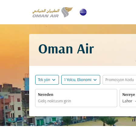
Oman Air
expand_more
expand_more
ex
Tek yön
1 Yolcu, Ekonomi
Promosyon Kodu
Nereden
Nereye