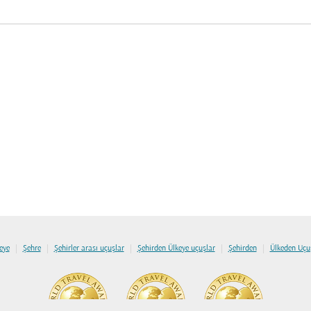
|
|
|
|
|
eye
Şehre
Şehirler arası uçuşlar
Şehirden Ülkeye uçuşlar
Şehirden
Ülkeden Uçu