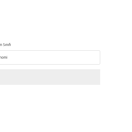
n Sınıfı
nomi
n Sınıfı option Ekonomi Selected