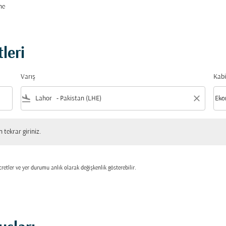
ne
leri
Varış
Kabi
flight_land
close
keyboard_arrow_down
Eko
Kabi
 giriniz.
tekrar giriniz.
retler ve yer durumu anlık olarak değişkenlik gösterebilir.