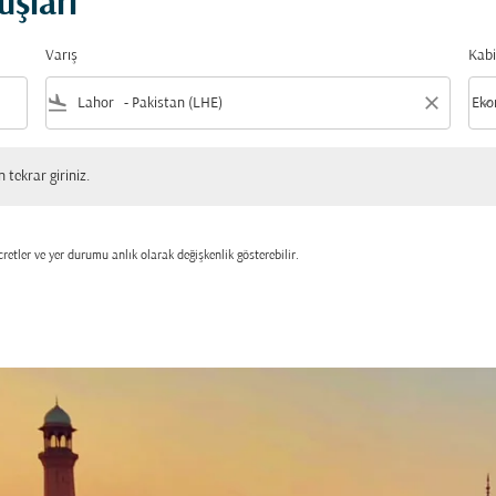
uşları
Varış
Kabi
flight_land
close
keyboard_arrow_down
Eko
Kabi
 giriniz.
tekrar giriniz.
retler ve yer durumu anlık olarak değişkenlik gösterebilir.