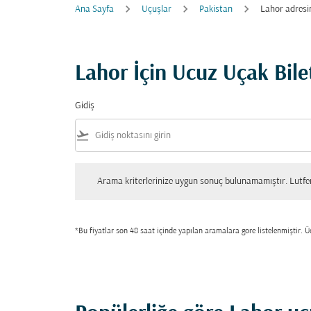
Ana Sayfa
Uçuşlar
Pakistan
Lahor adresi
Lahor İçin Ucuz Uçak Bilet
Gidiş
flight_takeoff
Arama kriterlerinize uygun sonuç bulunamamıştır. Lutfen tekrar
Arama kriterlerinize uygun sonuç bulunamamıştır. Lutfen 
*Bu fiyatlar son 48 saat içinde yapılan aramalara gore listelenmiştir. Üc