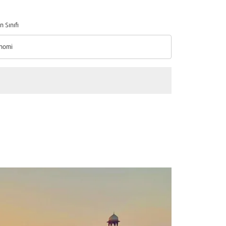
n Sınıfı
nomi
n Sınıfı option Ekonomi Selected