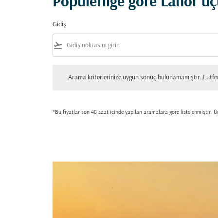
Popülerliğe göre Lahor uç
Gidiş
flight_takeoff
Arama kriterlerinize uygun sonuç bulunamamıştır. Lutfen tekrar
Arama kriterlerinize uygun sonuç bulunamamıştır. Lutfen 
*Bu fiyatlar son 48 saat içinde yapılan aramalara gore listelenmiştir. Üc