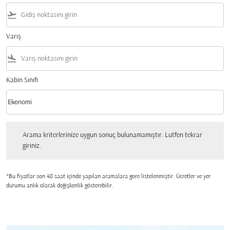
flight_takeoff
Varış
flight_land
Kabin Sınıfı
keyboard_arrow_down
Ekonomi
Kabin Sınıfı option Ekonomi Selected
Arama kriterlerinize uygun sonuç bulunamamıştır. Lutfen tekrar giriniz.
Arama kriterlerinize uygun sonuç bulunamamıştır. Lutfen tekrar
giriniz.
*Bu fiyatlar son 48 saat içinde yapılan aramalara gore listelenmiştir. Ücretler ve yer
durumu anlık olarak değişkenlik gösterebilir.