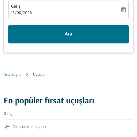
Gidiş
today
fc-booking-departure-date-aria-label
13/08/2026
Ara
Ana Sayfa
Uçuşlar
En popüler fırsat uçuşları
Gidiş
flight_takeoff