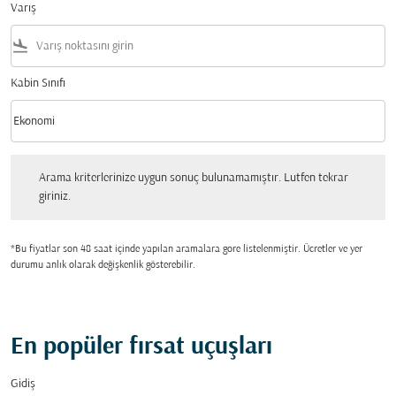
Varış
flight_land
Kabin Sınıfı
keyboard_arrow_down
Ekonomi
Kabin Sınıfı option Ekonomi Selected
Arama kriterlerinize uygun sonuç bulunamamıştır. Lutfen tekrar giriniz.
Arama kriterlerinize uygun sonuç bulunamamıştır. Lutfen tekrar
giriniz.
*Bu fiyatlar son 48 saat içinde yapılan aramalara gore listelenmiştir. Ücretler ve yer
durumu anlık olarak değişkenlik gösterebilir.
En popüler fırsat uçuşları
Gidiş