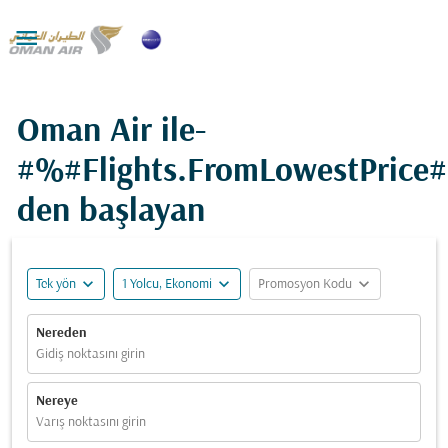

Oman Air ile-
#%#Flights.FromLowestPrice
den başlayan
expand_more
expand_more
expand_more
Tek yön
1 Yolcu, Ekonomi
Promosyon Kodu
Nereden
Gidiş noktasını girin
Nereye
Varış noktasını girin