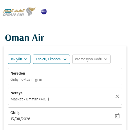

Oman Air
expand_more
expand_more
expand_more
Tek yön
1 Yolcu, Ekonomi
Promosyon Kodu
Nereden
Gidiş noktasını girin
Nereye
close
Maskat - Umman (MCT)
Gidiş
today
fc-booking-departure-date-aria-label
13/08/2026