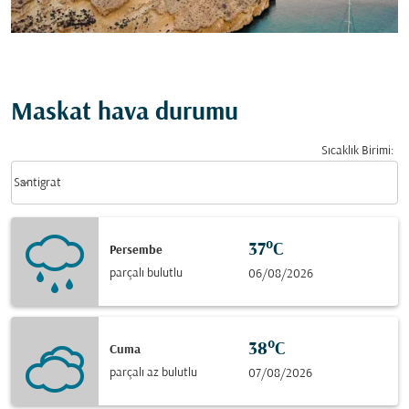
Maskat hava durumu
Sıcaklık Birimi
:
Weather unit option Santigrat Selected
keyboard_arrow_down
Santigrat
37°C
Persembe
parçalı bulutlu
06/08/2026
38°C
Cuma
parçalı az bulutlu
07/08/2026