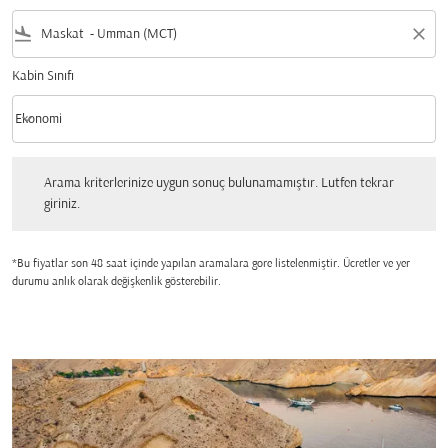
flight_land
close
Kabin Sınıfı
keyboard_arrow_down
Ekonomi
Kabin Sınıfı option Ekonomi Selected
Arama kriterlerinize uygun sonuç bulunamamıştır. Lutfen tekrar giriniz.
Arama kriterlerinize uygun sonuç bulunamamıştır. Lutfen tekrar
giriniz.
*Bu fiyatlar son 48 saat içinde yapılan aramalara gore listelenmiştir. Ücretler ve yer
durumu anlık olarak değişkenlik gösterebilir.