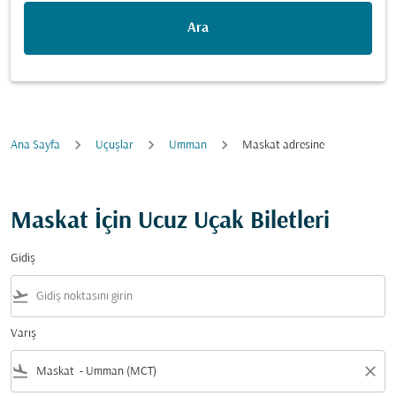
Ara
Ana Sayfa
Uçuşlar
Umman
Maskat adresine
Maskat İçin Ucuz Uçak Biletleri
Gidiş
flight_takeoff
Varış
flight_land
close