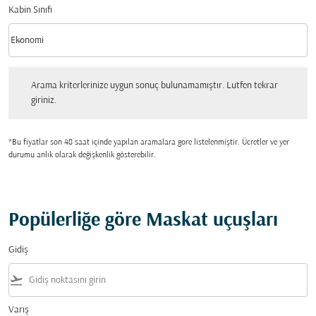
Kabin Sınıfı
keyboard_arrow_down
Ekonomi
Kabin Sınıfı option Ekonomi Selected
Arama kriterlerinize uygun sonuç bulunamamıştır. Lutfen tekrar giriniz.
Arama kriterlerinize uygun sonuç bulunamamıştır. Lutfen tekrar
giriniz.
*Bu fiyatlar son 48 saat içinde yapılan aramalara gore listelenmiştir. Ücretler ve yer
durumu anlık olarak değişkenlik gösterebilir.
Popülerliğe göre Maskat uçuşları
Gidiş
flight_takeoff
Varış