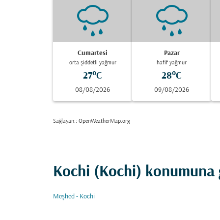
Cumartesi
Pazar
orta şiddetli yağmur
hafif yağmur
27°C
28°C
08/08/2026
09/08/2026
Sağlayan:
: OpenWeatherMap.org
Kochi (Kochi) konumuna g
Meşhed - Kochi