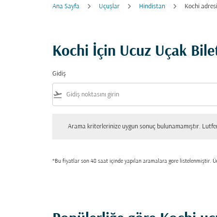
Ana Sayfa
Uçuşlar
Hindistan
Kochi adres
Kochi İçin Ucuz Uçak Bilet
Gidiş
flight_takeoff
Arama kriterlerinize uygun sonuç bulunamamıştır. Lutfen tekrar
Arama kriterlerinize uygun sonuç bulunamamıştır. Lutfen 
*Bu fiyatlar son 48 saat içinde yapılan aramalara gore listelenmiştir. Üc