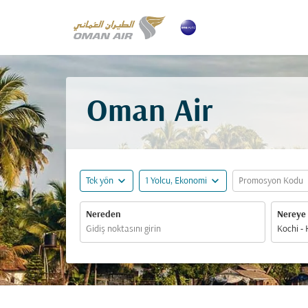
Oman Air
expand_more
expand_more
ex
Tek yön
1 Yolcu, Ekonomi
Promosyon Kodu
Nereden
Nereye