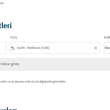
ine
leri
Varış
Kabi
flight_land
close
keyboard_arrow_down
Eko
Kabi
 giriniz.
tekrar giriniz.
retler ve yer durumu anlık olarak değişkenlik gösterebilir.