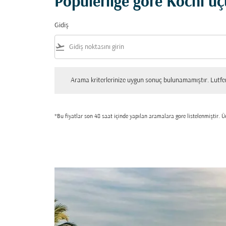
Popülerliğe göre Kochi uç
Gidiş
flight_takeoff
Arama kriterlerinize uygun sonuç bulunamamıştır. Lutfen tekrar
Arama kriterlerinize uygun sonuç bulunamamıştır. Lutfen 
*Bu fiyatlar son 48 saat içinde yapılan aramalara gore listelenmiştir. Üc