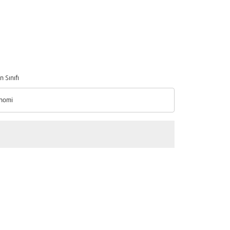
n Sınıfı
nomi
n Sınıfı option Ekonomi Selected