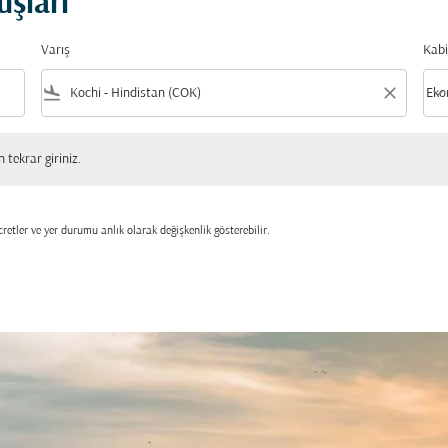
uşları
Varış
Kabi
flight_land
close
keyboard_arrow_down
Eko
Kabi
 giriniz.
tekrar giriniz.
retler ve yer durumu anlık olarak değişkenlik gösterebilir.