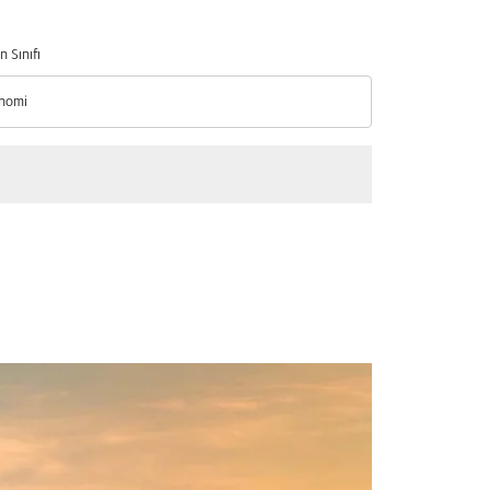
n Sınıfı
nomi
n Sınıfı option Ekonomi Selected