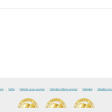
|
|
|
|
|
eye
Şehre
Şehirler arası uçuşlar
Şehirden Ülkeye uçuşlar
Şehirden
Ülkeden Uçu