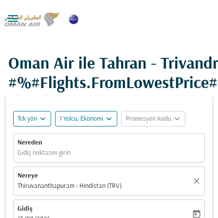

Oman Air ile Tahran - Trivand
#%#Flights.FromLowestPrice
expand_more
expand_more
expand_more
Tek yön
1 Yolcu, Ekonomi
Promosyon Kodu
Nereden
Gidiş noktasını girin
Nereye
close
Thiruvananthapuram - Hindistan (TRV)
Gidiş
today