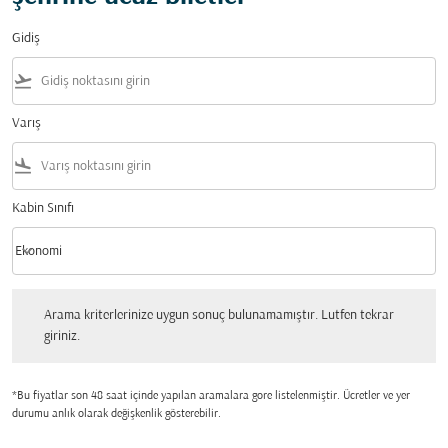
Gidiş
flight_takeoff
Varış
flight_land
Kabin Sınıfı
keyboard_arrow_down
Ekonomi
Kabin Sınıfı option Ekonomi Selected
Arama kriterlerinize uygun sonuç bulunamamıştır. Lutfen tekrar giriniz.
Arama kriterlerinize uygun sonuç bulunamamıştır. Lutfen tekrar
giriniz.
*Bu fiyatlar son 48 saat içinde yapılan aramalara gore listelenmiştir. Ücretler ve yer
durumu anlık olarak değişkenlik gösterebilir.