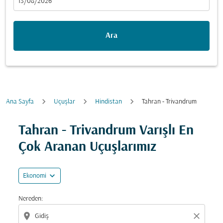
fc-booking-departure-date-aria-label
13/08/2026
Ara
Ana Sayfa
Uçuşlar
Hindistan
Tahran - Trivandrum
Fırsatları bulmak için rotanızı güncellemeyi deneyin (ka
Tahran - Trivandrum Varışlı En
Çok Aranan Uçuşlarımız
expand_more
Ekonomi
Nereden:
location_on
close