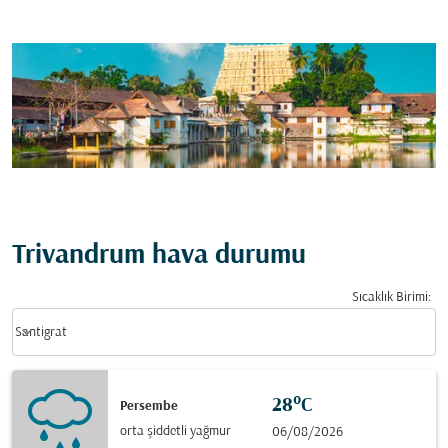
Trivandrum hava durumu
Sıcaklık Birimi
:
Weather unit option Santigrat Selected
keyboard_arrow_down
Santigrat
28°C
Persembe
orta şiddetli yağmur
06/08/2026