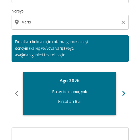
Nereye:
location_on
close
Fırsatları bulmak için rotanızı güncellemeyi
deneyin (kalkış ve/veya varış) veya
aşağıdan günleri tek tek seçin
Ağu 2026
chevron_left
chevron_right
Bu ay için sonuç yok
Fırsatları Bul
Displaying fares for Ağustos-2026