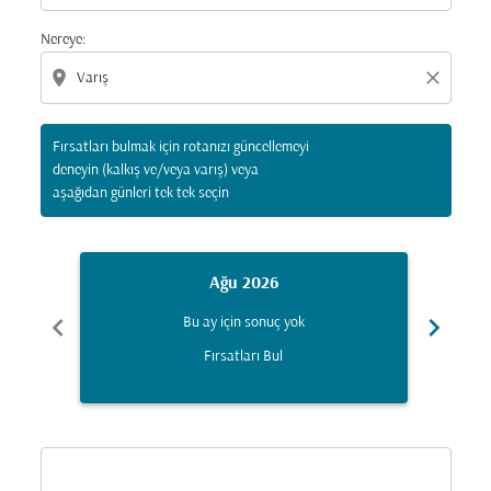
Nereye:
location_on
close
Fırsatları bulmak için rotanızı güncellemeyi
deneyin (kalkış ve/veya varış) veya
aşağıdan günleri tek tek seçin
Ağu 2026
chevron_left
chevron_right
Bu ay için sonuç yok
Fırsatları Bul
Displaying fares for Ağustos-2026