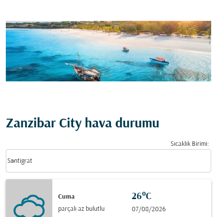
Zanzibar City hava durumu
Sıcaklık Birimi
:
Weather unit option Santigrat Selected
keyboard_arrow_down
Santigrat
26°C
Cuma
parçalı az bulutlu
07/08/2026