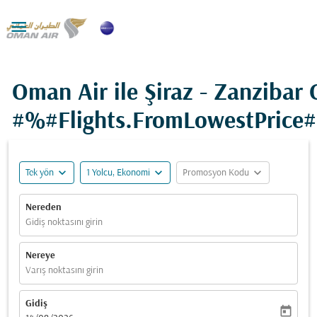

Oman Air ile Şiraz - Zanzibar C
#%#Flights.FromLowestPrice
expand_more
expand_more
expand_more
Tek yön
1 Yolcu, Ekonomi
Promosyon Kodu
Nereden
Gidiş noktasını girin
Nereye
Varış noktasını girin
Gidiş
today