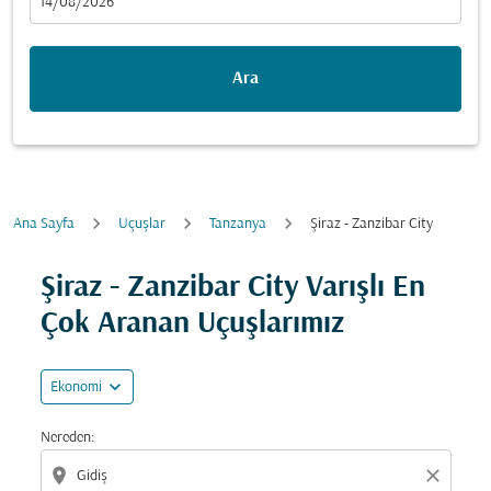
fc-booking-departure-date-aria-label
14/08/2026
Ara
Ana Sayfa
Uçuşlar
Tanzanya
Şiraz - Zanzibar City
Fırsatları bulmak için rotanızı güncellemeyi deneyin (ka
Şiraz - Zanzibar City Varışlı En
Çok Aranan Uçuşlarımız
expand_more
Ekonomi
Nereden:
location_on
close