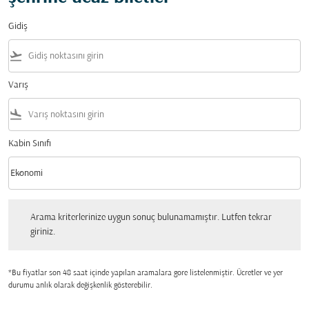
Gidiş
flight_takeoff
Varış
flight_land
Kabin Sınıfı
keyboard_arrow_down
Ekonomi
Kabin Sınıfı option Ekonomi Selected
Arama kriterlerinize uygun sonuç bulunamamıştır. Lutfen tekrar giriniz.
Arama kriterlerinize uygun sonuç bulunamamıştır. Lutfen tekrar
giriniz.
*Bu fiyatlar son 48 saat içinde yapılan aramalara gore listelenmiştir. Ücretler ve yer
durumu anlık olarak değişkenlik gösterebilir.