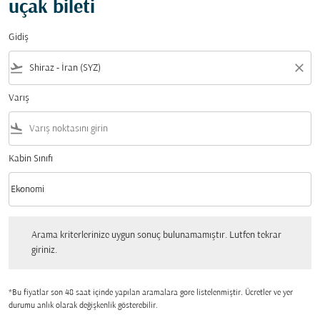
uçak bileti
Gidiş
flight_takeoff
close
Varış
flight_land
Kabin Sınıfı
keyboard_arrow_down
Ekonomi
Kabin Sınıfı option Ekonomi Selected
Arama kriterlerinize uygun sonuç bulunamamıştır. Lutfen tekrar giriniz.
Arama kriterlerinize uygun sonuç bulunamamıştır. Lutfen tekrar
giriniz.
*Bu fiyatlar son 48 saat içinde yapılan aramalara gore listelenmiştir. Ücretler ve yer
durumu anlık olarak değişkenlik gösterebilir.