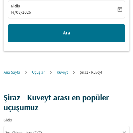
Gidiş
today
fc-booking-departure-date-aria-label
14/08/2026
Ara
Ana Sayfa
Uçuşlar
Kuveyt
Şiraz - Kuveyt
Şiraz - Kuveyt arası en popüler
uçuşumuz
Gidiş