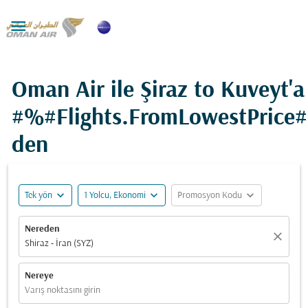

Oman Air ile Şiraz to Kuveyt'a
#%#Flights.FromLowestPrice
den
expand_more
expand_more
expand_more
Tek yön
1 Yolcu, Ekonomi
Promosyon Kodu
Nereden
close
Shiraz - İran (SYZ)
Nereye
Varış noktasını girin