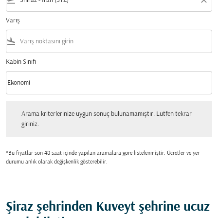
flight_takeoff
close
Varış
flight_land
Kabin Sınıfı
keyboard_arrow_down
Ekonomi
Kabin Sınıfı option Ekonomi Selected
Arama kriterlerinize uygun sonuç bulunamamıştır. Lutfen tekrar giriniz.
Arama kriterlerinize uygun sonuç bulunamamıştır. Lutfen tekrar
giriniz.
*Bu fiyatlar son 48 saat içinde yapılan aramalara gore listelenmiştir. Ücretler ve yer
durumu anlık olarak değişkenlik gösterebilir.
Şiraz şehrinden Kuveyt şehrine ucuz