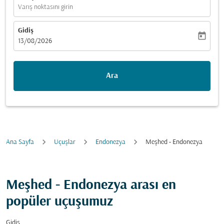
Varış noktasını girin
Gidiş
today
fc-booking-departure-date-aria-label
13/08/2026
Ara
Ana Sayfa
Uçuşlar
Endonezya
Meşhed - Endonezya
Meşhed - Endonezya arası en
popüler uçuşumuz
Gidiş