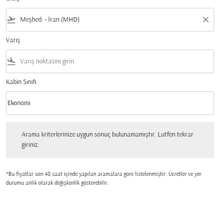
flight_takeoff
close
Varış
flight_land
Kabin Sınıfı
keyboard_arrow_down
Ekonomi
Kabin Sınıfı option Ekonomi Selected
Arama kriterlerinize uygun sonuç bulunamamıştır. Lutfen tekrar giriniz.
Arama kriterlerinize uygun sonuç bulunamamıştır. Lutfen tekrar
giriniz.
*Bu fiyatlar son 48 saat içinde yapılan aramalara gore listelenmiştir. Ücretler ve yer
durumu anlık olarak değişkenlik gösterebilir.