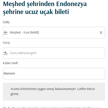
Meşhed şehrinden Endonezya
şehrine ucuz uçak bileti
Gidiş
flight_takeoff
close
Varış
flight_land
Kabin Sınıfı
keyboard_arrow_down
Ekonomi
Kabin Sınıfı option Ekonomi Selected
Arama kriterlerinize uygun sonuç bulunamamıştır. Lutfen tekrar giriniz.
Arama kriterlerinize uygun sonuç bulunamamıştır. Lutfen tekrar
giriniz.