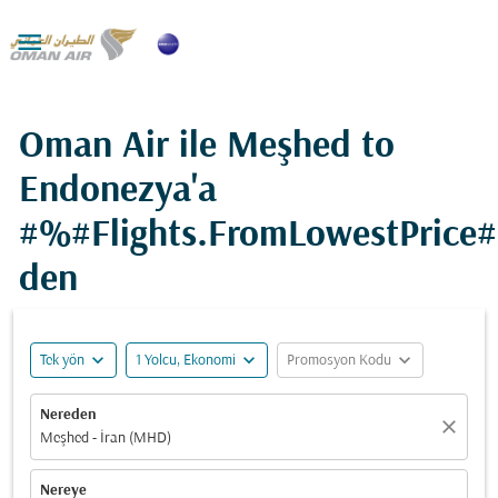

Oman Air ile Meşhed to
Endonezya'a
#%#Flights.FromLowestPrice
den
expand_more
expand_more
expand_more
Tek yön
1 Yolcu, Ekonomi
Promosyon Kodu
Nereden
close
Meşhed - İran (MHD)
Nereye