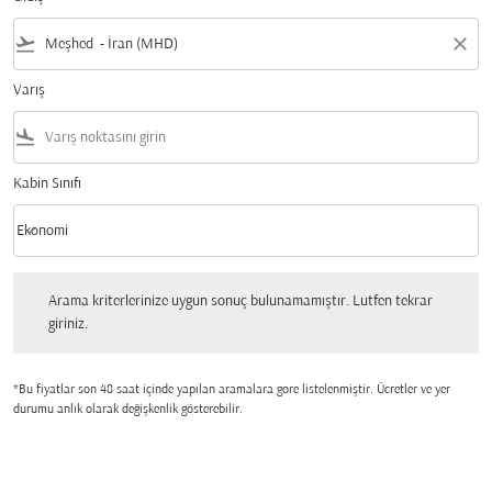
flight_takeoff
close
Varış
flight_land
Kabin Sınıfı
keyboard_arrow_down
Ekonomi
Kabin Sınıfı option Ekonomi Selected
Arama kriterlerinize uygun sonuç bulunamamıştır. Lutfen tekrar giriniz.
Arama kriterlerinize uygun sonuç bulunamamıştır. Lutfen tekrar
giriniz.
*Bu fiyatlar son 48 saat içinde yapılan aramalara gore listelenmiştir. Ücretler ve yer
durumu anlık olarak değişkenlik gösterebilir.