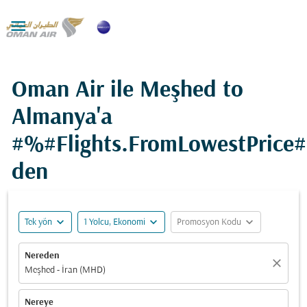

Oman Air ile Meşhed to
Almanya'a
#%#Flights.FromLowestPrice
den
expand_more
expand_more
expand_more
Tek yön
1 Yolcu, Ekonomi
Promosyon Kodu
Nereden
close
Meşhed - İran (MHD)
Nereye