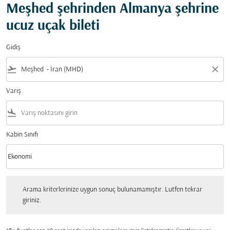
Meşhed şehrinden Almanya şehrine
ucuz uçak bileti
Gidiş
flight_takeoff
close
Varış
flight_land
Kabin Sınıfı
keyboard_arrow_down
Ekonomi
Kabin Sınıfı option Ekonomi Selected
Arama kriterlerinize uygun sonuç bulunamamıştır. Lutfen tekrar giriniz.
Arama kriterlerinize uygun sonuç bulunamamıştır. Lutfen tekrar
giriniz.