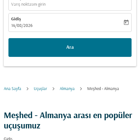
Varış noktasını girin
Gidiş
today
fc-booking-departure-date-aria-label
14/08/2026
Ara
Ana Sayfa
Uçuşlar
Almanya
Meşhed - Almanya
Meşhed - Almanya arası en popüler
uçuşumuz
Gidiş