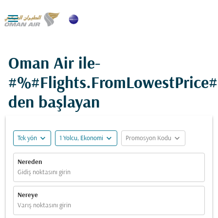

Oman Air ile-
#%#Flights.FromLowestPrice
den başlayan
expand_more
expand_more
expand_more
Tek yön
1 Yolcu, Ekonomi
Promosyon Kodu
Nereden
Gidiş noktasını girin
Nereye
Varış noktasını girin