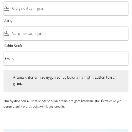
flight_takeoff
Varış
flight_land
Kabin Sınıfı
keyboard_arrow_down
Ekonomi
Kabin Sınıfı option Ekonomi Selected
Arama kriterlerinize uygun sonuç bulunamamıştır. Lutfen tekrar giriniz.
Arama kriterlerinize uygun sonuç bulunamamıştır. Lutfen tekrar
giriniz.
*Bu fiyatlar son 48 saat içinde yapılan aramalara gore listelenmiştir. Ücretler ve yer
durumu anlık olarak değişkenlik gösterebilir.