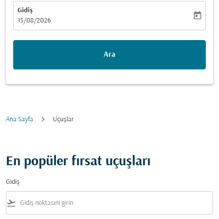
Gidiş
today
fc-booking-departure-date-aria-label
13/08/2026
Ara
Ana Sayfa
Uçuşlar
En popüler fırsat uçuşları
Gidiş
flight_takeoff