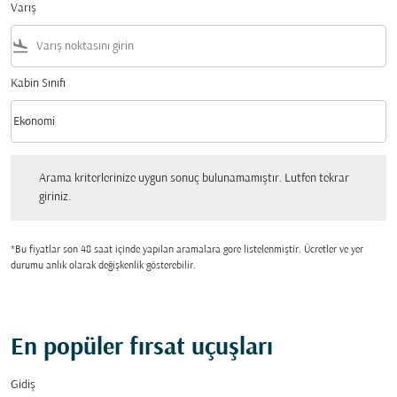
Varış
flight_land
Kabin Sınıfı
keyboard_arrow_down
Ekonomi
Kabin Sınıfı option Ekonomi Selected
Arama kriterlerinize uygun sonuç bulunamamıştır. Lutfen tekrar giriniz.
Arama kriterlerinize uygun sonuç bulunamamıştır. Lutfen tekrar
giriniz.
*Bu fiyatlar son 48 saat içinde yapılan aramalara gore listelenmiştir. Ücretler ve yer
durumu anlık olarak değişkenlik gösterebilir.
En popüler fırsat uçuşları
Gidiş