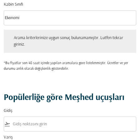
Kabin Sınıfı
keyboard_arrow_down
Ekonomi
Kabin Sınıfı option Ekonomi Selected
Arama kriterlerinize uygun sonuç bulunamamıştır. Lutfen tekrar giriniz.
Arama kriterlerinize uygun sonuç bulunamamıştır. Lutfen tekrar
giriniz.
*Bu fiyatlar son 48 saat içinde yapılan aramalara gore listelenmiştir. Ücretler ve yer
durumu anlık olarak değişkenlik gösterebilir.
Popülerliğe göre Meşhed uçuşları
Gidiş
flight_takeoff
Varış