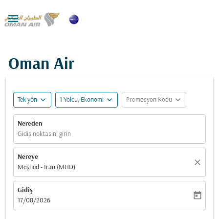

Oman Air
expand_more
expand_more
expand_more
Tek yön
1 Yolcu, Ekonomi
Promosyon Kodu
Nereden
Gidiş noktasını girin
Nereye
close
Meşhed - İran (MHD)
Gidiş
today
fc-booking-departure-date-aria-label
17/08/2026