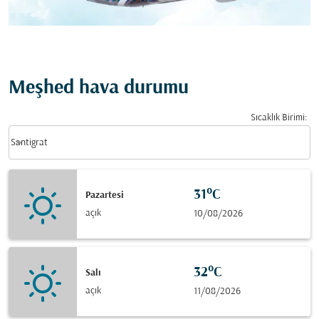
Meşhed hava durumu
Sıcaklık Birimi
:
Weather unit option Santigrat Selected
keyboard_arrow_down
Santigrat
31°C
Pazartesi
açık
10/08/2026
32°C
Salı
açık
11/08/2026