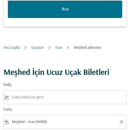
Ara
Ana Sayfa
Uçuşlar
İran
Meşhed adresine
Meşhed İçin Ucuz Uçak Biletleri
Gidiş
flight_takeoff
Varış
flight_land
close