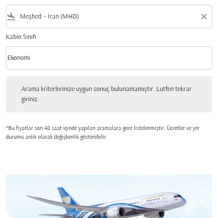
flight_land
close
Kabin Sınıfı
keyboard_arrow_down
Ekonomi
Kabin Sınıfı option Ekonomi Selected
Arama kriterlerinize uygun sonuç bulunamamıştır. Lutfen tekrar giriniz.
Arama kriterlerinize uygun sonuç bulunamamıştır. Lutfen tekrar
giriniz.
*Bu fiyatlar son 48 saat içinde yapılan aramalara gore listelenmiştir. Ücretler ve yer
durumu anlık olarak değişkenlik gösterebilir.