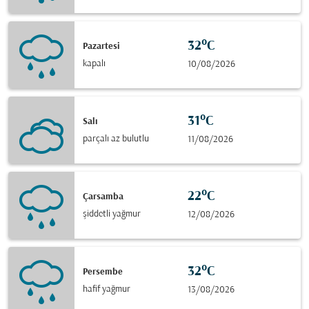
32°C
Pazartesi
kapalı
10/08/2026
31°C
Salı
parçalı az bulutlu
11/08/2026
22°C
Çarsamba
şiddetli yağmur
12/08/2026
32°C
Persembe
hafif yağmur
13/08/2026