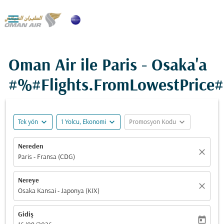

Oman Air ile Paris - Osaka'a
#%#Flights.FromLowestPrice
expand_more
expand_more
expand_more
Tek yön
1 Yolcu, Ekonomi
Promosyon Kodu
Nereden
close
Paris - Fransa (CDG)
Nereye
close
Osaka Kansai - Japonya (KIX)
Gidiş
today