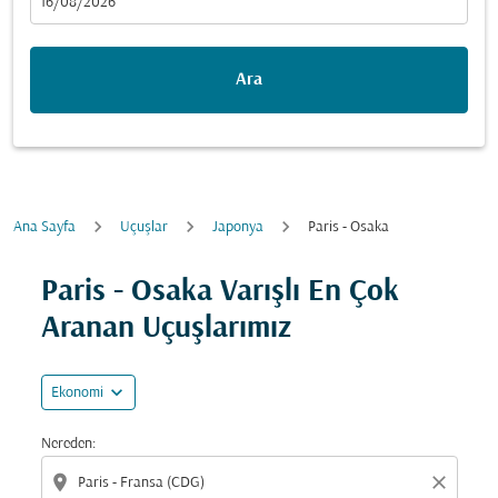
fc-booking-departure-date-aria-label
16/08/2026
Ara
Ana Sayfa
Uçuşlar
Japonya
Paris - Osaka
Fırsatları bulmak için rotanızı güncellemeyi deneyin (ka
Paris - Osaka Varışlı En Çok
Aranan Uçuşlarımız
expand_more
Ekonomi
Nereden:
location_on
close