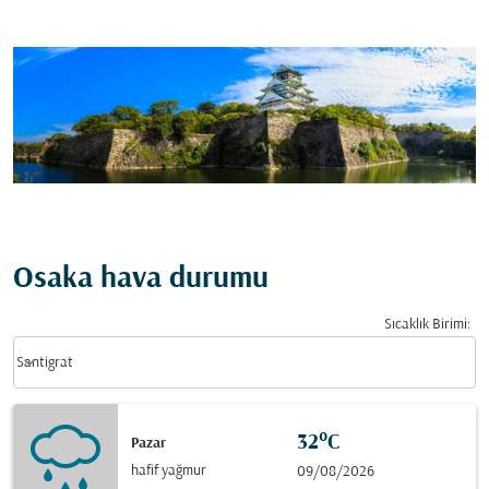
Osaka hava durumu
Sıcaklık Birimi
:
Weather unit option Santigrat Selected
keyboard_arrow_down
Santigrat
32°C
Pazar
hafif yağmur
09/08/2026