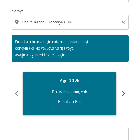
Nereye:
location_on
close
Fırsatları bulmak için rotanızı güncellemeyi
deneyin (kalkış ve/veya varış) veya
aşağıdan günleri tek tek seçin
Ağu 2026
chevron_left
chevron_right
Bu ay için sonuç yok
Fırsatları Bul
Displaying fares for Ağustos-2026