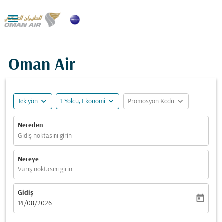

Oman Air
expand_more
expand_more
expand_more
Tek yön
1 Yolcu, Ekonomi
Promosyon Kodu
Nereden
Gidiş noktasını girin
Nereye
Varış noktasını girin
Gidiş
today
fc-booking-departure-date-aria-label
14/08/2026