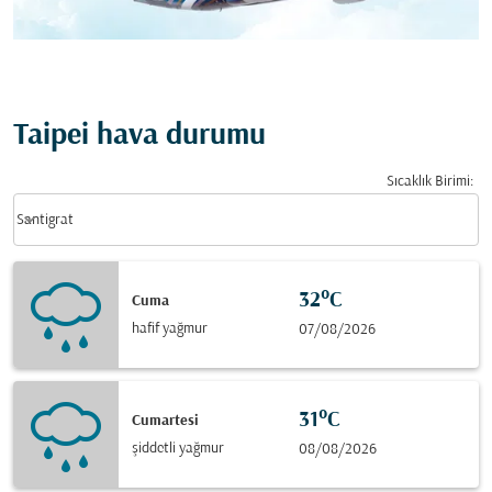
Taipei hava durumu
Sıcaklık Birimi
:
Weather unit option Santigrat Selected
keyboard_arrow_down
Santigrat
32°C
Cuma
hafif yağmur
07/08/2026
31°C
Cumartesi
şiddetli yağmur
08/08/2026