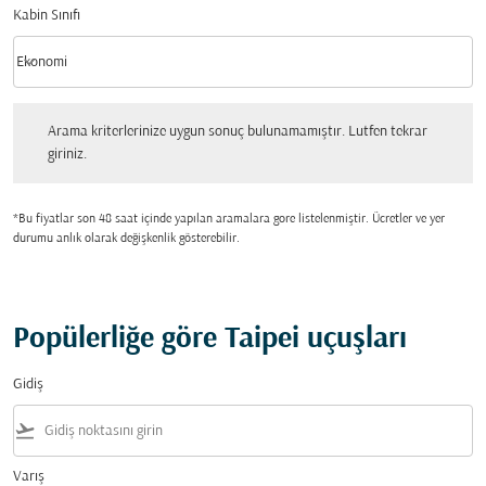
Kabin Sınıfı
keyboard_arrow_down
Ekonomi
Kabin Sınıfı option Ekonomi Selected
Arama kriterlerinize uygun sonuç bulunamamıştır. Lutfen tekrar giriniz.
Arama kriterlerinize uygun sonuç bulunamamıştır. Lutfen tekrar
giriniz.
*Bu fiyatlar son 48 saat içinde yapılan aramalara gore listelenmiştir. Ücretler ve yer
durumu anlık olarak değişkenlik gösterebilir.
Popülerliğe göre Taipei uçuşları
Gidiş
flight_takeoff
Varış