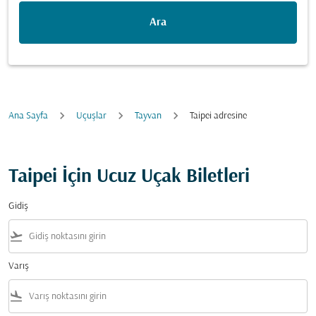
Ara
Ana Sayfa
Uçuşlar
Tayvan
Taipei adresine
Taipei İçin Ucuz Uçak Biletleri
Gidiş
flight_takeoff
Varış
flight_land