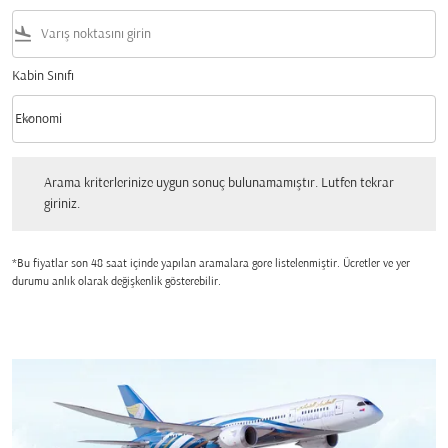
flight_land
Kabin Sınıfı
keyboard_arrow_down
Ekonomi
Kabin Sınıfı option Ekonomi Selected
Arama kriterlerinize uygun sonuç bulunamamıştır. Lutfen tekrar giriniz.
Arama kriterlerinize uygun sonuç bulunamamıştır. Lutfen tekrar
giriniz.
*Bu fiyatlar son 48 saat içinde yapılan aramalara gore listelenmiştir. Ücretler ve yer
durumu anlık olarak değişkenlik gösterebilir.