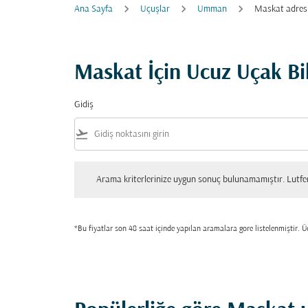
Ana Sayfa
Uçuşlar
Umman
Maskat adres
Maskat İçin Ucuz Uçak Bil
Gidiş
flight_takeoff
Arama kriterlerinize uygun sonuç bulunamamıştır. Lutfen tekrar
Arama kriterlerinize uygun sonuç bulunamamıştır. Lutfen 
*Bu fiyatlar son 48 saat içinde yapılan aramalara gore listelenmiştir. Üc