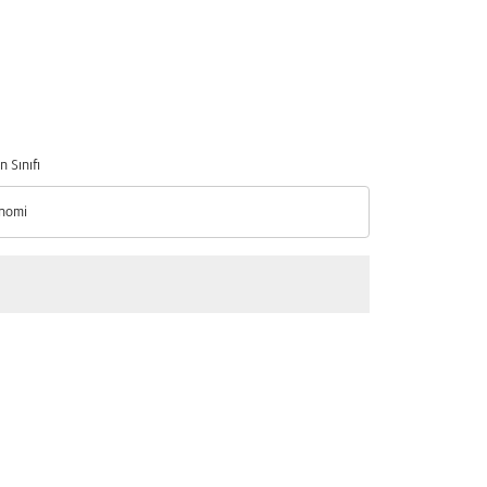
n Sınıfı
nomi
n Sınıfı option Ekonomi Selected