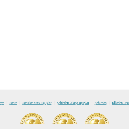
|
|
|
|
|
eye
Şehre
Şehirler arası uçuşlar
Şehirden Ülkeye uçuşlar
Şehirden
Ülkeden Uçu