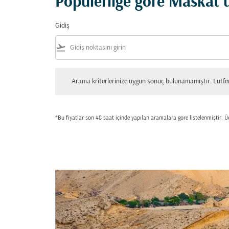
Popülerliğe göre Maskat u
Gidiş
flight_takeoff
Arama kriterlerinize uygun sonuç bulunamamıştır. Lutfen tekrar
Arama kriterlerinize uygun sonuç bulunamamıştır. Lutfen 
*Bu fiyatlar son 48 saat içinde yapılan aramalara gore listelenmiştir. Üc