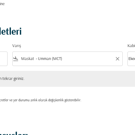
ine
etleri
Varış
Kabi
flight_land
close
keyboard_arrow_down
Eko
Kabi
 giriniz.
tekrar giriniz.
retler ve yer durumu anlık olarak değişkenlik gösterebilir.