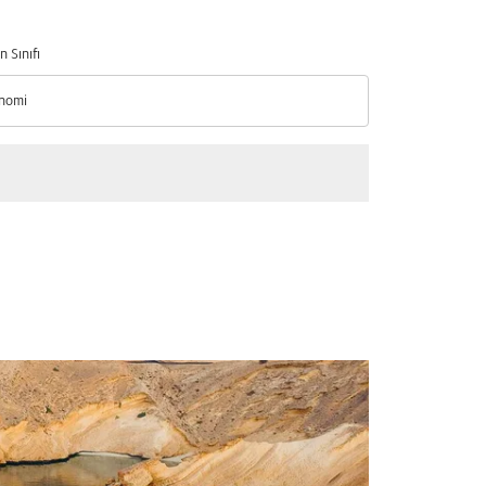
n Sınıfı
nomi
n Sınıfı option Ekonomi Selected