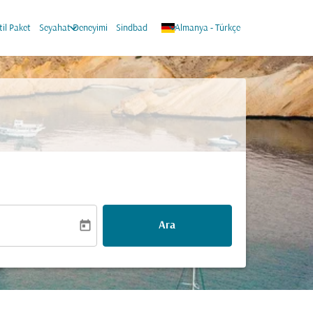
keyboard_arrow_down
keyboard_arrow_down
til Paket
Seyahat Deneyimi
Sindbad
Almanya
-
Türkçe
today
Ara