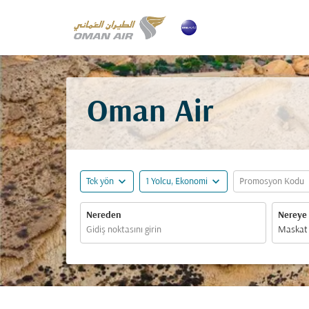
Oman Air
expand_more
expand_more
ex
Tek yön
1 Yolcu, Ekonomi
Promosyon Kodu
Nereden
Nereye