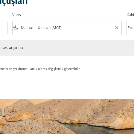
çuşları
Varış
Kabi
flight_land
close
keyboard_arrow_down
Eko
Kabi
 giriniz.
tekrar giriniz.
retler ve yer durumu anlık olarak değişkenlik gösterebilir.