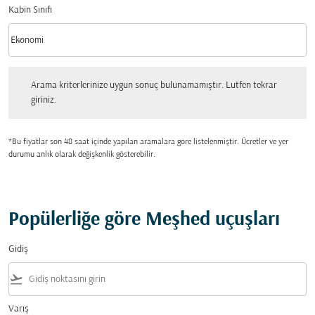
Kabin Sınıfı
keyboard_arrow_down
Ekonomi
Kabin Sınıfı option Ekonomi Selected
Arama kriterlerinize uygun sonuç bulunamamıştır. Lutfen tekrar giriniz.
Arama kriterlerinize uygun sonuç bulunamamıştır. Lutfen tekrar
giriniz.
*Bu fiyatlar son 48 saat içinde yapılan aramalara gore listelenmiştir. Ücretler ve yer
durumu anlık olarak değişkenlik gösterebilir.
Popülerliğe göre Meşhed uçuşları
Gidiş
flight_takeoff
Varış