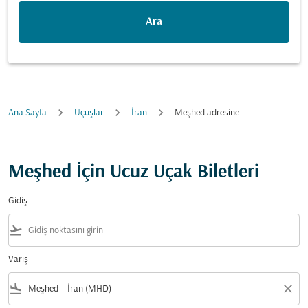
Ara
Ana Sayfa
Uçuşlar
İran
Meşhed adresine
Meşhed İçin Ucuz Uçak Biletleri
Gidiş
flight_takeoff
Varış
flight_land
close