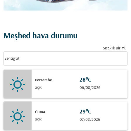
Meşhed hava durumu
Sıcaklık Birimi
:
Weather unit option Santigrat Selected
keyboard_arrow_down
Santigrat
28°C
Persembe
açık
06/08/2026
29°C
Cuma
açık
07/08/2026