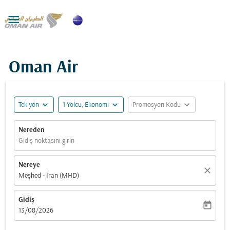

Oman Air
expand_more
expand_more
expand_more
Tek yön
1 Yolcu, Ekonomi
Promosyon Kodu
Nereden
Gidiş noktasını girin
Nereye
close
Meşhed - İran (MHD)
Gidiş
today
fc-booking-departure-date-aria-label
13/08/2026