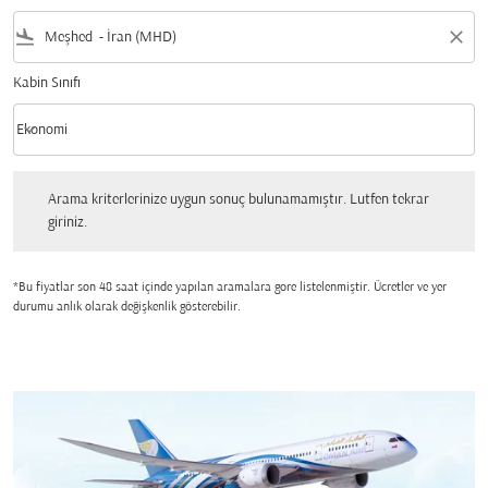
flight_land
close
Kabin Sınıfı
keyboard_arrow_down
Ekonomi
Kabin Sınıfı option Ekonomi Selected
Arama kriterlerinize uygun sonuç bulunamamıştır. Lutfen tekrar giriniz.
Arama kriterlerinize uygun sonuç bulunamamıştır. Lutfen tekrar
giriniz.
*Bu fiyatlar son 48 saat içinde yapılan aramalara gore listelenmiştir. Ücretler ve yer
durumu anlık olarak değişkenlik gösterebilir.