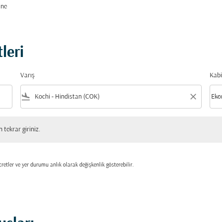
ine
leri
Varış
Kabi
flight_land
close
keyboard_arrow_down
Eko
Kabi
 giriniz.
tekrar giriniz.
retler ve yer durumu anlık olarak değişkenlik gösterebilir.