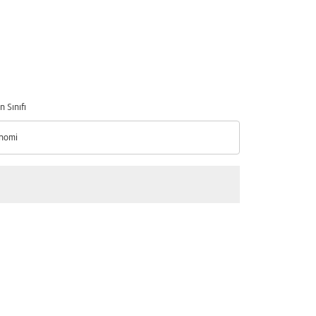
n Sınıfı
nomi
n Sınıfı option Ekonomi Selected