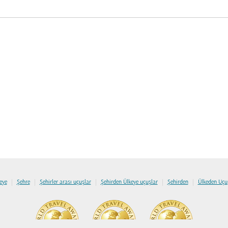
|
|
|
|
|
eye
Şehre
Şehirler arası uçuşlar
Şehirden Ülkeye uçuşlar
Şehirden
Ülkeden Uçu