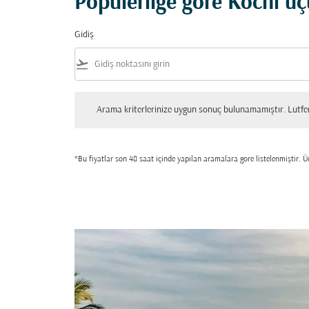
Popülerliğe göre Kochi uç
Gidiş
flight_takeoff
Arama kriterlerinize uygun sonuç bulunamamıştır. Lutfen tekrar
Arama kriterlerinize uygun sonuç bulunamamıştır. Lutfen 
*Bu fiyatlar son 48 saat içinde yapılan aramalara gore listelenmiştir. Üc