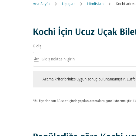
Ana Sayfa
Uçuşlar
Hindistan
Kochi adres
Kochi İçin Ucuz Uçak Bilet
Gidiş
flight_takeoff
Arama kriterlerinize uygun sonuç bulunamamıştır. Lutfen tekrar
Arama kriterlerinize uygun sonuç bulunamamıştır. Lutfen 
*Bu fiyatlar son 48 saat içinde yapılan aramalara gore listelenmiştir. Üc