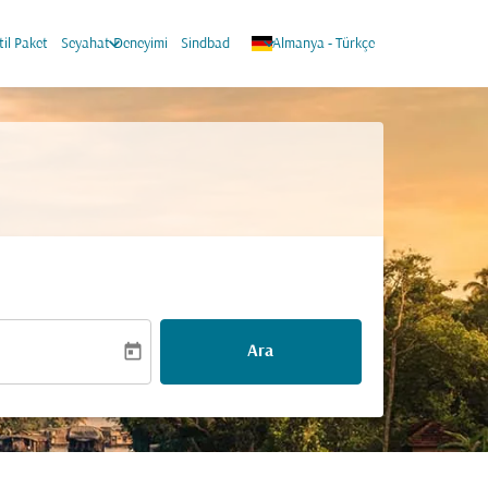
keyboard_arrow_down
keyboard_arrow_down
til Paket
Seyahat Deneyimi
Sindbad
Almanya
-
Türkçe
today
Ara