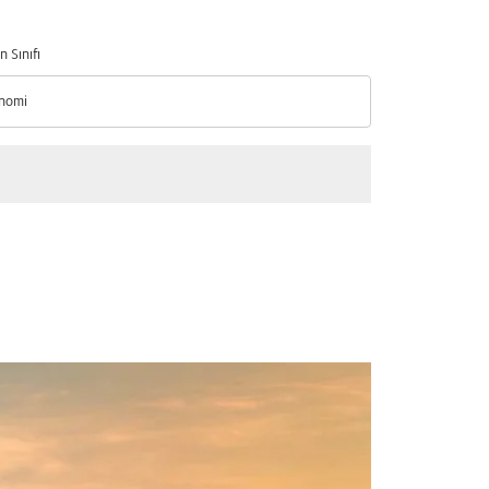
n Sınıfı
nomi
n Sınıfı option Ekonomi Selected