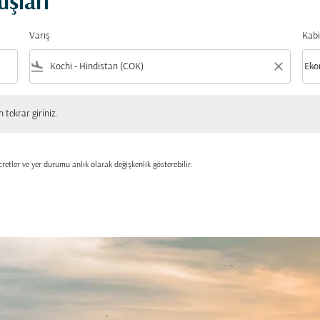
uşları
Varış
Kabi
flight_land
close
keyboard_arrow_down
Eko
Kabi
 giriniz.
tekrar giriniz.
retler ve yer durumu anlık olarak değişkenlik gösterebilir.