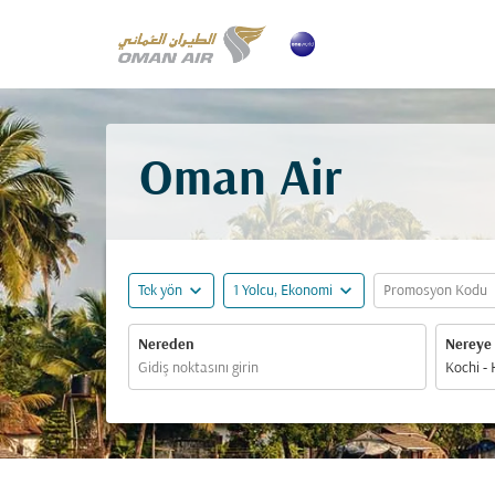
Oman Air
expand_more
expand_more
ex
Tek yön
1 Yolcu, Ekonomi
Promosyon Kodu
Nereden
Nereye