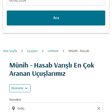
fc-booking-departure-date-aria-label
14/08/2026
Ara
Ana Sayfa
Uçuşlar
Umman
Münih - Hasab
Fırsatları bulmak için rotanızı güncellemeyi deneyin (ka
Münih - Hasab Varışlı En Çok
Aranan Uçuşlarımız
expand_more
Ekonomi
Nereden:
location_on
close