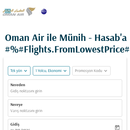

Oman Air ile Münih - Hasab'a
#%#Flights.FromLowestPrice
expand_more
expand_more
expand_more
Tek yön
1 Yolcu, Ekonomi
Promosyon Kodu
Nereden
Gidiş noktasını girin
Nereye
Varış noktasını girin
Gidiş
today