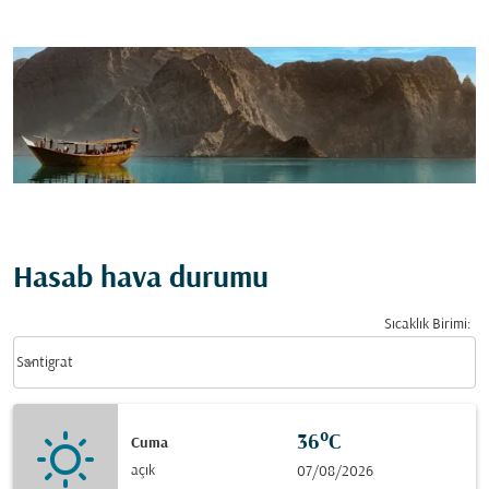
Hasab hava durumu
Sıcaklık Birimi
:
Weather unit option Santigrat Selected
keyboard_arrow_down
Santigrat
36°C
Cuma
açık
07/08/2026