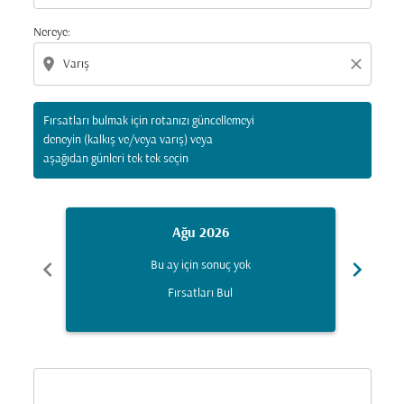
Nereye:
location_on
close
Fırsatları bulmak için rotanızı güncellemeyi
deneyin (kalkış ve/veya varış) veya
aşağıdan günleri tek tek seçin
Ağu 2026
chevron_left
chevron_right
Bu ay için sonuç yok
Fırsatları Bul
Displaying fares for Ağustos-2026