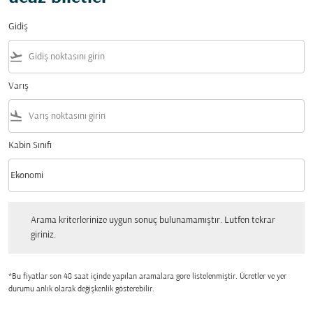
Gidiş
flight_takeoff
Varış
flight_land
Kabin Sınıfı
keyboard_arrow_down
Ekonomi
Kabin Sınıfı option Ekonomi Selected
Arama kriterlerinize uygun sonuç bulunamamıştır. Lutfen tekrar giriniz.
Arama kriterlerinize uygun sonuç bulunamamıştır. Lutfen tekrar
giriniz.
*Bu fiyatlar son 48 saat içinde yapılan aramalara gore listelenmiştir. Ücretler ve yer
durumu anlık olarak değişkenlik gösterebilir.