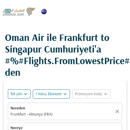

Oman Air ile Frankfurt to
Singapur Cumhuriyeti'a
#%#Flights.FromLowestPrice
den
expand_more
expand_more
expand_more
Tek yön
1 Yolcu, Ekonomi
Promosyon Kodu
Nereden
close
Frankfurt - Almanya (FRA)
Nereye