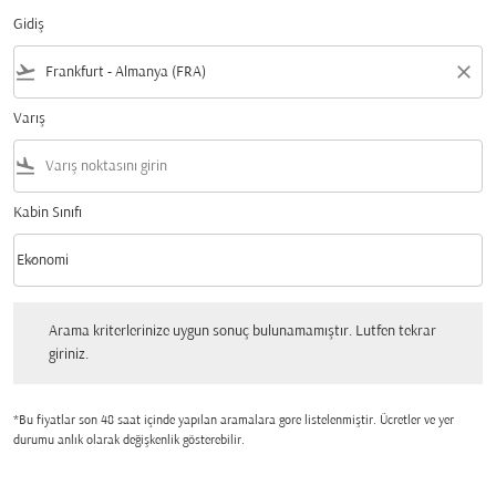
Gidiş
flight_takeoff
close
Varış
flight_land
Kabin Sınıfı
keyboard_arrow_down
Ekonomi
Kabin Sınıfı option Ekonomi Selected
Arama kriterlerinize uygun sonuç bulunamamıştır. Lutfen tekrar giriniz.
Arama kriterlerinize uygun sonuç bulunamamıştır. Lutfen tekrar
giriniz.
*Bu fiyatlar son 48 saat içinde yapılan aramalara gore listelenmiştir. Ücretler ve yer
durumu anlık olarak değişkenlik gösterebilir.