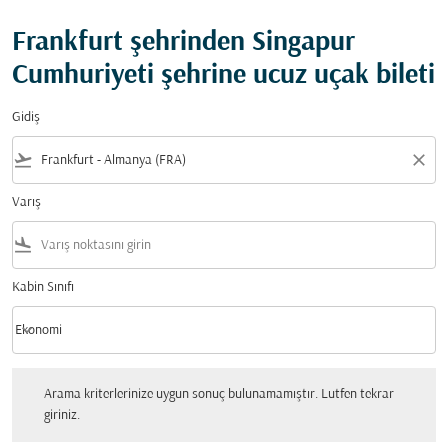
Frankfurt şehrinden Singapur
Cumhuriyeti şehrine ucuz uçak bileti
Gidiş
flight_takeoff
close
Varış
flight_land
Kabin Sınıfı
keyboard_arrow_down
Ekonomi
Kabin Sınıfı option Ekonomi Selected
Arama kriterlerinize uygun sonuç bulunamamıştır. Lutfen tekrar giriniz.
Arama kriterlerinize uygun sonuç bulunamamıştır. Lutfen tekrar
giriniz.