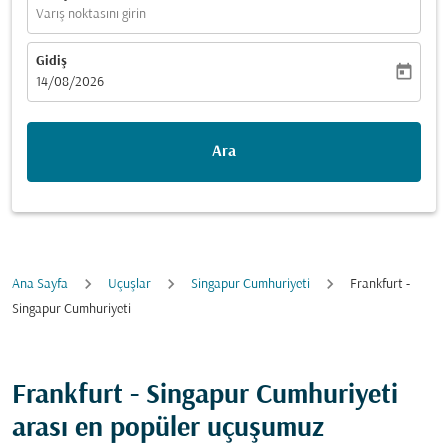
Varış noktasını girin
Gidiş
today
fc-booking-departure-date-aria-label
14/08/2026
Ara
Ana Sayfa
Uçuşlar
Singapur Cumhuriyeti
Frankfurt -
Singapur Cumhuriyeti
Frankfurt - Singapur Cumhuriyeti
arası en popüler uçuşumuz