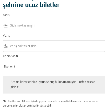
şehrine ucuz biletler
Gidiş
flight_takeoff
Varış
flight_land
Kabin Sınıfı
keyboard_arrow_down
Ekonomi
Kabin Sınıfı option Ekonomi Selected
Arama kriterlerinize uygun sonuç bulunamamıştır. Lutfen tekrar giriniz.
Arama kriterlerinize uygun sonuç bulunamamıştır. Lutfen tekrar
giriniz.
*Bu fiyatlar son 48 saat içinde yapılan aramalara gore listelenmiştir. Ücretler ve yer
durumu anlık olarak değişkenlik gösterebilir.