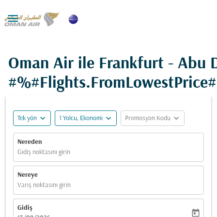

Oman Air ile Frankfurt - Abu 
#%#Flights.FromLowestPrice
expand_more
expand_more
expand_more
Tek yön
1 Yolcu, Ekonomi
Promosyon Kodu
Nereden
Gidiş noktasını girin
Nereye
Varış noktasını girin
Gidiş
today