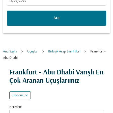
fc-booking-departure-date-aria-label
13/08/2026
Ara
Ana Sayfa
Uçuşlar
Birleşik Arap Emirlikleri
Frankfurt -
Abu Dhabi
Fırsatları bulmak için rotanızı güncellemeyi deneyin (ka
Frankfurt - Abu Dhabi Varışlı En
Çok Aranan Uçuşlarımız
expand_more
Ekonomi
Nereden: