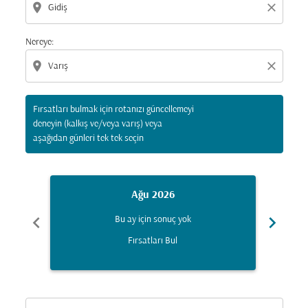
location_on
close
Nereye:
location_on
close
Fırsatları bulmak için rotanızı güncellemeyi
deneyin (kalkış ve/veya varış) veya
aşağıdan günleri tek tek seçin
Ağu 2026
chevron_left
chevron_right
Bu ay için sonuç yok
Fırsatları Bul