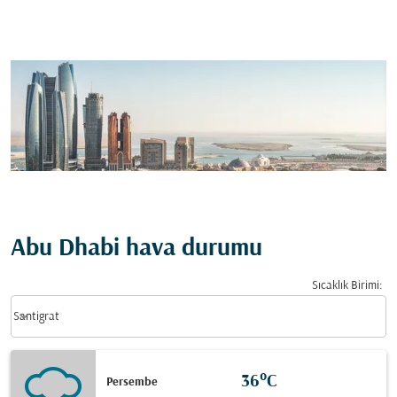
Abu Dhabi hava durumu
Sıcaklık Birimi
:
Weather unit option Santigrat Selected
keyboard_arrow_down
Santigrat
36°C
Persembe