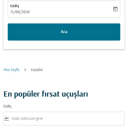
Gidiş
today
fc-booking-departure-date-aria-label
13/08/2026
Ara
Ana Sayfa
Uçuşlar
En popüler fırsat uçuşları
Gidiş
flight_takeoff