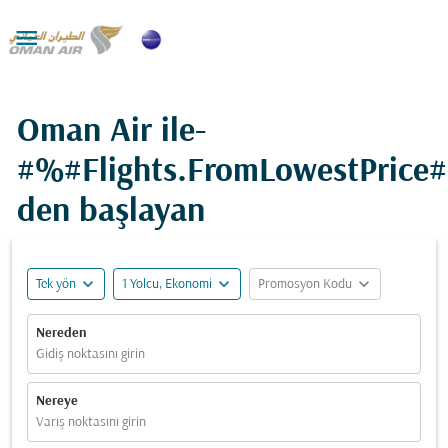

Oman Air ile-
#%#Flights.FromLowestPrice
den başlayan
expand_more
expand_more
expand_more
Tek yön
1 Yolcu, Ekonomi
Promosyon Kodu
Nereden
Gidiş noktasını girin
Nereye
Varış noktasını girin