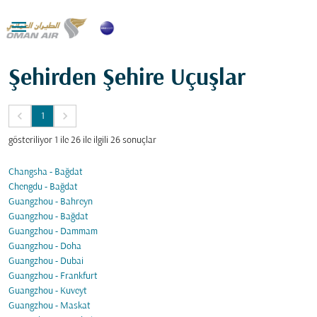

Şehirden Şehire Uçuşlar
keyboard_arrow_left
keyboard_arrow_right
1
gösteriliyor 1 ile 26 ile ilgili 26 sonuçlar
Changsha - Bağdat
Chengdu - Bağdat
Guangzhou - Bahreyn
Guangzhou - Bağdat
Guangzhou - Dammam
Guangzhou - Doha
Guangzhou - Dubai
Guangzhou - Frankfurt
Guangzhou - Kuveyt
Guangzhou - Maskat