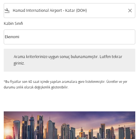
flight_land
close
Kabin Sınıfı
keyboard_arrow_down
Ekonomi
Kabin Sınıfı option Ekonomi Selected
Arama kriterlerinize uygun sonuç bulunamamıştır. Lutfen tekrar giriniz.
Arama kriterlerinize uygun sonuç bulunamamıştır. Lutfen tekrar
giriniz.
*Bu fiyatlar son 48 saat içinde yapılan aramalara gore listelenmiştir. Ücretler ve yer
durumu anlık olarak değişkenlik gösterebilir.