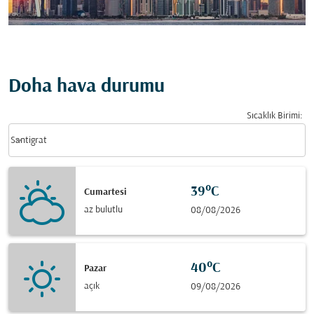
Doha hava durumu
Sıcaklık Birimi
:
Weather unit option Santigrat Selected
keyboard_arrow_down
Santigrat
39°C
Cumartesi
az bulutlu
08/08/2026
40°C
Pazar
açık
09/08/2026