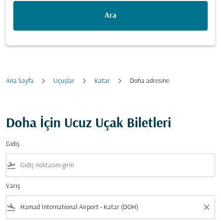
Ara
Ana Sayfa
Uçuşlar
Katar
Doha adresine
Doha İçin Ucuz Uçak Biletleri
Gidiş
flight_takeoff
Varış
flight_land
close