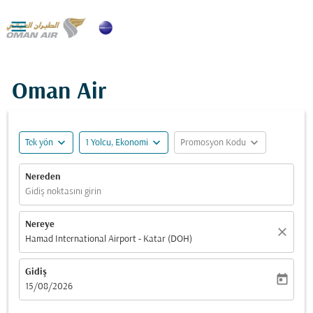

Oman Air
expand_more
expand_more
expand_more
Tek yön
1 Yolcu, Ekonomi
Promosyon Kodu
Nereden
Gidiş noktasını girin
Nereye
close
Hamad International Airport - Katar (DOH)
Gidiş
today
fc-booking-departure-date-aria-label
15/08/2026