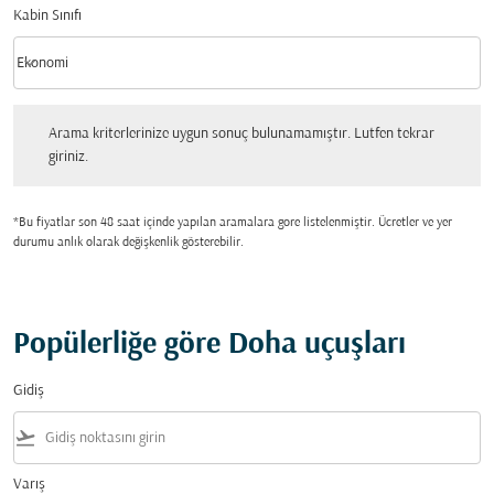
Kabin Sınıfı
keyboard_arrow_down
Ekonomi
Kabin Sınıfı option Ekonomi Selected
Arama kriterlerinize uygun sonuç bulunamamıştır. Lutfen tekrar giriniz.
Arama kriterlerinize uygun sonuç bulunamamıştır. Lutfen tekrar
giriniz.
*Bu fiyatlar son 48 saat içinde yapılan aramalara gore listelenmiştir. Ücretler ve yer
durumu anlık olarak değişkenlik gösterebilir.
Popülerliğe göre Doha uçuşları
Gidiş
flight_takeoff
Varış