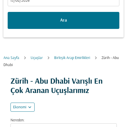
fc-booking-departure-date-aria-label
13/08/2026
Ara
Ana Sayfa
Uçuşlar
Birleşik Arap Emirlikleri
Zürih - Abu
Dhabi
Fırsatları bulmak için rotanızı güncellemeyi deneyin (ka
Zürih - Abu Dhabi Varışlı En
Çok Aranan Uçuşlarımız
expand_more
Ekonomi
Nereden: