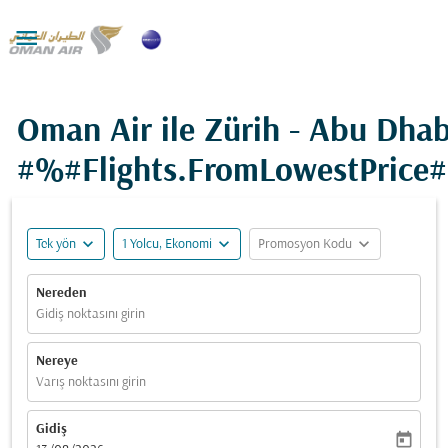

Oman Air ile Zürih - Abu Dhab
#%#Flights.FromLowestPrice
expand_more
expand_more
expand_more
Tek yön
1 Yolcu, Ekonomi
Promosyon Kodu
Nereden
Gidiş noktasını girin
Nereye
Varış noktasını girin
Gidiş
today