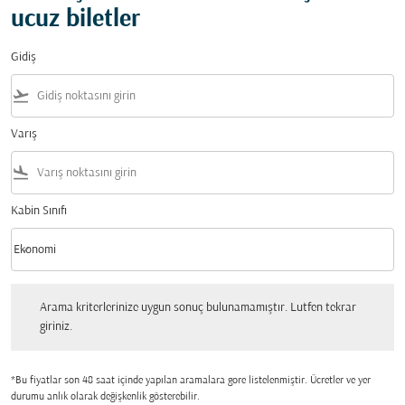
ucuz biletler
Gidiş
flight_takeoff
Varış
flight_land
Kabin Sınıfı
keyboard_arrow_down
Ekonomi
Kabin Sınıfı option Ekonomi Selected
Arama kriterlerinize uygun sonuç bulunamamıştır. Lutfen tekrar giriniz.
Arama kriterlerinize uygun sonuç bulunamamıştır. Lutfen tekrar
giriniz.
*Bu fiyatlar son 48 saat içinde yapılan aramalara gore listelenmiştir. Ücretler ve yer
durumu anlık olarak değişkenlik gösterebilir.