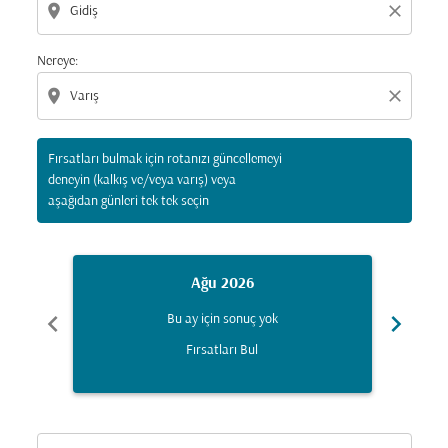
location_on
close
Nereye:
location_on
close
Fırsatları bulmak için rotanızı güncellemeyi
deneyin (kalkış ve/veya varış) veya
aşağıdan günleri tek tek seçin
Ağu 2026
chevron_left
chevron_right
Bu ay için sonuç yok
Fırsatları Bul