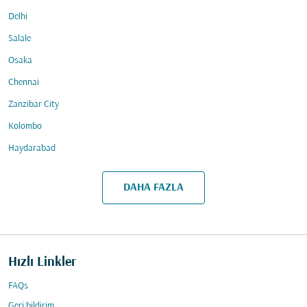
Delhi
Salale
Osaka
Chennai
Zanzibar City
Kolombo
Haydarabad
DAHA FAZLA
Hızlı Linkler
FAQs
Geri bildirim