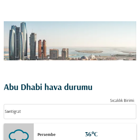
Abu Dhabi hava durumu
Sıcaklık Birimi
:
Weather unit option Santigrat Selected
keyboard_arrow_down
Santigrat
36°C
Persembe