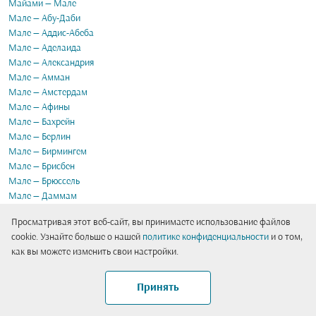
Майами — Мале
Мале — Абу-Даби
Мале — Аддис-Абеба
Мале — Аделаида
Мале — Александрия
Мале — Амман
Мале — Амстердам
Мале — Афины
Мале — Бахрейн
Мале — Берлин
Мале — Бирмингем
Мале — Брисбен
Мале — Брюссель
Мале — Даммам
Мале — Дар-эс-Салам
Просматривая этот веб-сайт, вы принимаете использование файлов
Мале — Джидда
cookie. Узнайте больше о нашей
политике конфиденциальности
и о том,
Мале — Дохи
как вы можете изменить свои настройки.
Мале — Дубай
Мале — Занзибар
Мале — Исламабад
Принять
Мале — Каир
Мале — Кальяри