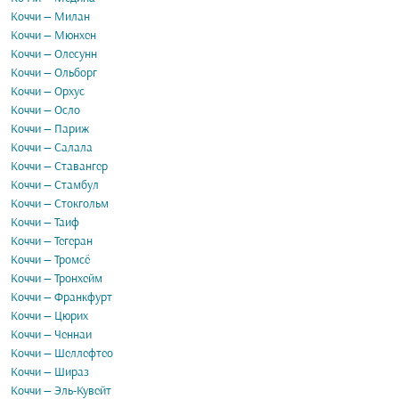
Коччи — Милан
Коччи — Мюнхен
Коччи — Олесунн
Коччи — Ольборг
Коччи — Орхус
Коччи — Осло
Коччи — Париж
Коччи — Салала
Коччи — Ставангер
Коччи — Стамбул
Коччи — Стокгольм
Коччи — Таиф
Коччи — Тегеран
Коччи — Тромсё
Коччи — Тронхейм
Коччи — Франкфурт
Коччи — Цюрих
Коччи — Ченнаи
Коччи — Шеллефтео
Коччи — Шираз
Коччи — Эль-Кувейт