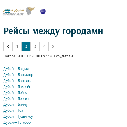

Рейсы между городами
keyboard_arrow_left
keyboard_arrow_right
1
2
3
4
Показаны 1001 к 2000 из 3378 Результаты
Дубай — Багдад
Дубай — Бангалор
Дубай — Бангкок
Дубай — Бахрейн
Дубай — Бейрут
Дубай — Берген
Дубай — Биллунн
Дубай — Гоа
Дубай — Гуанчжоу
Дубай — Гётеборг