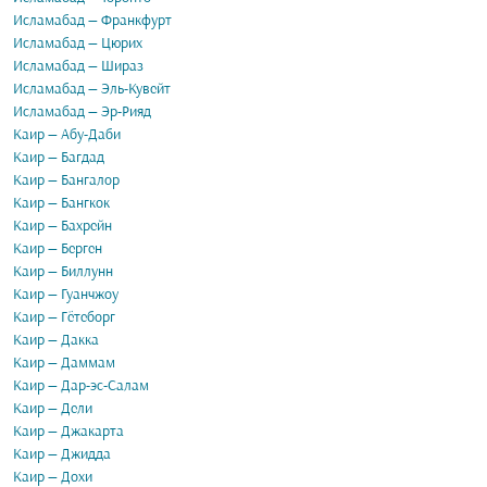
Исламабад — Франкфурт
Исламабад — Цюрих
Исламабад — Шираз
Исламабад — Эль-Кувейт
Исламабад — Эр-Рияд
Каир — Абу-Даби
Каир — Багдад
Каир — Бангалор
Каир — Бангкок
Каир — Бахрейн
Каир — Берген
Каир — Биллунн
Каир — Гуанчжоу
Каир — Гётеборг
Каир — Дакка
Каир — Даммам
Каир — Дар-эс-Салам
Каир — Дели
Каир — Джакарта
Каир — Джидда
Каир — Дохи