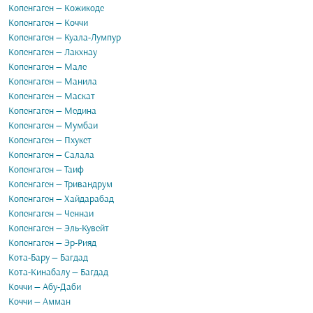
Копенгаген — Кожикоде
Копенгаген — Коччи
Копенгаген — Куала-Лумпур
Копенгаген — Лакхнау
Копенгаген — Мале
Копенгаген — Манила
Копенгаген — Маскат
Копенгаген — Медина
Копенгаген — Мумбаи
Копенгаген — Пхукет
Копенгаген — Салала
Копенгаген — Таиф
Копенгаген — Тривандрум
Копенгаген — Хайдарабад
Копенгаген — Ченнаи
Копенгаген — Эль-Кувейт
Копенгаген — Эр-Рияд
Кота-Бару — Багдад
Кота-Кинабалу — Багдад
Коччи — Абу-Даби
Коччи — Амман