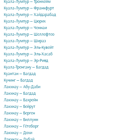
Куала-Лумпур — Тронхейм
Куала-Лумпур — Франкфурт
Куала-Лумпур — Хайдарабад
Куала-Лумпур — Цюрих
Куала-Лумпур — Ченнаи
Куала-Лумпур — Шеллефтео
Куала-Лумпур — Шираз
Куала-Лумпур — Эль-Кувейт
Куала-Лумпур — Эль-Хасаб
Куала-Лумпур — Эр-Рияд
Куала-Тренгану — Багдад
Куантан — Багдад
Кучинг — Багдад
Лакхнау — Абу-Даби
Лакхнау — Багдад
Лакхнау — Бахрейн
Лакхнау — Бейрут
Лакхнау — Берген
Лакхнау — Биллунн
Лакхнау — Гётеборг
Лакхнау — Дохи
Лакхнау — Дубай