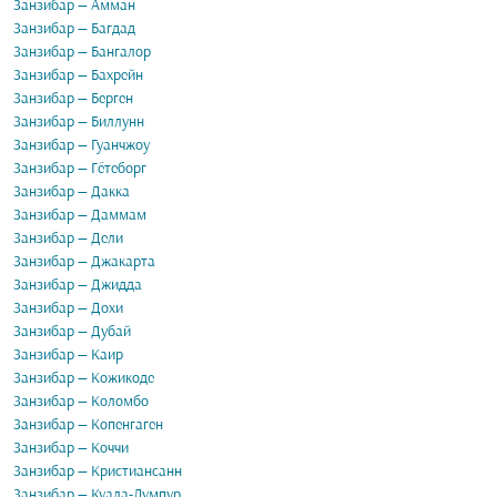
Занзибар — Амман
Занзибар — Багдад
Занзибар — Бангалор
Занзибар — Бахрейн
Занзибар — Берген
Занзибар — Биллунн
Занзибар — Гуанчжоу
Занзибар — Гётеборг
Занзибар — Дакка
Занзибар — Даммам
Занзибар — Дели
Занзибар — Джакарта
Занзибар — Джидда
Занзибар — Дохи
Занзибар — Дубай
Занзибар — Каир
Занзибар — Кожикоде
Занзибар — Коломбо
Занзибар — Копенгаген
Занзибар — Коччи
Занзибар — Кристиансанн
Занзибар — Куала-Лумпур