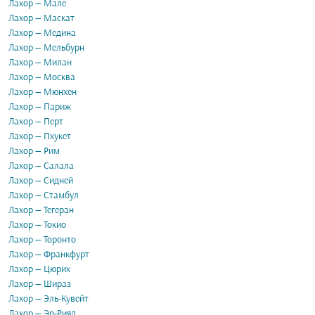
Лахор — Мале
Лахор — Маскат
Лахор — Медина
Лахор — Мельбурн
Лахор — Милан
Лахор — Москва
Лахор — Мюнхен
Лахор — Париж
Лахор — Перт
Лахор — Пхукет
Лахор — Рим
Лахор — Салала
Лахор — Сидней
Лахор — Стамбул
Лахор — Тегеран
Лахор — Токио
Лахор — Торонто
Лахор — Франкфурт
Лахор — Цюрих
Лахор — Шираз
Лахор — Эль-Кувейт
Лахор — Эр-Рияд