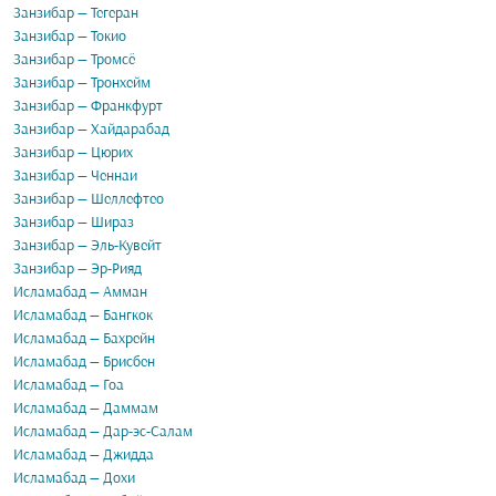
Занзибар — Тегеран
Занзибар — Токио
Занзибар — Тромсё
Занзибар — Тронхейм
Занзибар — Франкфурт
Занзибар — Хайдарабад
Занзибар — Цюрих
Занзибар — Ченнаи
Занзибар — Шеллефтео
Занзибар — Шираз
Занзибар — Эль-Кувейт
Занзибар — Эр-Рияд
Исламабад — Амман
Исламабад — Бангкок
Исламабад — Бахрейн
Исламабад — Брисбен
Исламабад — Гоа
Исламабад — Даммам
Исламабад — Дар-эс-Салам
Исламабад — Джидда
Исламабад — Дохи