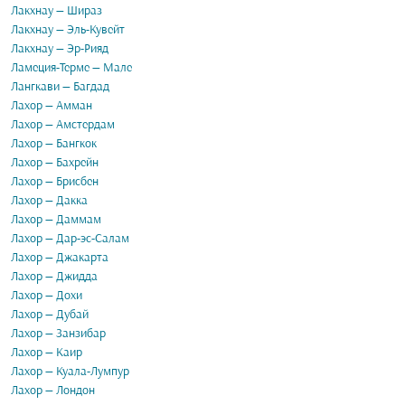
Лакхнау — Шираз
Лакхнау — Эль-Кувейт
Лакхнау — Эр-Рияд
Ламеция-Терме — Мале
Лангкави — Багдад
Лахор — Амман
Лахор — Амстердам
Лахор — Бангкок
Лахор — Бахрейн
Лахор — Брисбен
Лахор — Дакка
Лахор — Даммам
Лахор — Дар-эс-Салам
Лахор — Джакарта
Лахор — Джидда
Лахор — Дохи
Лахор — Дубай
Лахор — Занзибар
Лахор — Каир
Лахор — Куала-Лумпур
Лахор — Лондон