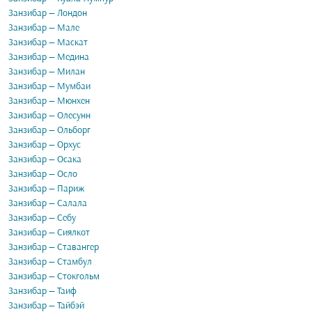
Занзибар — Лондон
Занзибар — Мале
Занзибар — Маскат
Занзибар — Медина
Занзибар — Милан
Занзибар — Мумбаи
Занзибар — Мюнхен
Занзибар — Олесунн
Занзибар — Ольборг
Занзибар — Орхус
Занзибар — Осака
Занзибар — Осло
Занзибар — Париж
Занзибар — Салала
Занзибар — Себу
Занзибар — Сиялкот
Занзибар — Ставангер
Занзибар — Стамбул
Занзибар — Стокгольм
Занзибар — Таиф
Занзибар — Тайбэй