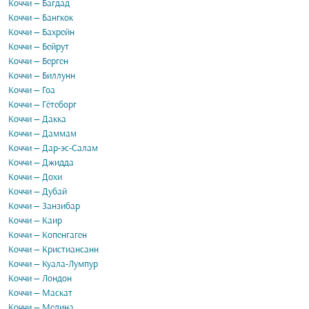
Коччи — Багдад
Коччи — Бангкок
Коччи — Бахрейн
Коччи — Бейрут
Коччи — Берген
Коччи — Биллунн
Коччи — Гоа
Коччи — Гётеборг
Коччи — Дакка
Коччи — Даммам
Коччи — Дар-эс-Салам
Коччи — Джидда
Коччи — Дохи
Коччи — Дубай
Коччи — Занзибар
Коччи — Каир
Коччи — Копенгаген
Коччи — Кристиансанн
Коччи — Куала-Лумпур
Коччи — Лондон
Коччи — Маскат
Коччи — Медина