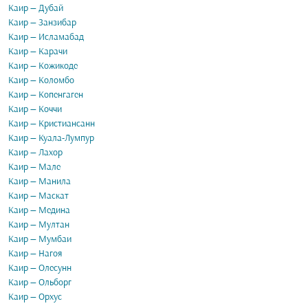
Каир — Дубай
Каир — Занзибар
Каир — Исламабад
Каир — Карачи
Каир — Кожикоде
Каир — Коломбо
Каир — Копенгаген
Каир — Коччи
Каир — Кристиансанн
Каир — Куала-Лумпур
Каир — Лахор
Каир — Мале
Каир — Манила
Каир — Маскат
Каир — Медина
Каир — Мултан
Каир — Мумбаи
Каир — Нагоя
Каир — Олесунн
Каир — Ольборг
Каир — Орхус