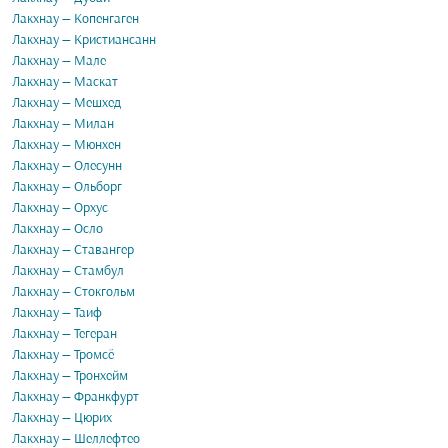
Лакхнау — Копенгаген
Лакхнау — Кристиансанн
Лакхнау — Мале
Лакхнау — Маскат
Лакхнау — Мешхед
Лакхнау — Милан
Лакхнау — Мюнхен
Лакхнау — Олесунн
Лакхнау — Ольборг
Лакхнау — Орхус
Лакхнау — Осло
Лакхнау — Ставангер
Лакхнау — Стамбул
Лакхнау — Стокгольм
Лакхнау — Таиф
Лакхнау — Тегеран
Лакхнау — Тромсё
Лакхнау — Тронхейм
Лакхнау — Франкфурт
Лакхнау — Цюрих
Лакхнау — Шеллефтео