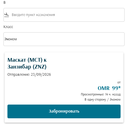
В
flight_land
Класс
keyboard_arrow_down
Эконом
Класс option Эконом Selected
Маскат (MCT)
к
Занзибар (ZNZ)
Отправление: 23/09/2026
от
OMR 99
*
Просмотренные: 14 ч. назад
В одну сторону
/
Эконом
Забронировать