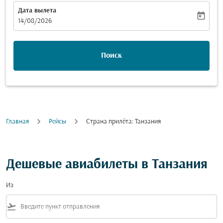
Дата вылета
today
fc-booking-departure-date-aria-label
14/08/2026
Поиск
Главная
Рейсы
Cтрана прилёта: Танзания
Дешевые авиабилеты в Танзания
Из
flight_takeoff