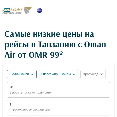

Самые низкие цены на
рейсы в Танзанию c Oman
Air от
OMR 99*
expand_more
expand_more
expand_more
В один конец
1 пассажир, Эконом
Промокод
Из
Выбрать точку отправления
В
Выбрать пункт назначения