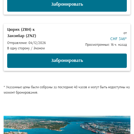
Забронировать
Цюрих (ZRH)
к
от
Занзибар (ZNZ)
CHF 346
*
Отправление: 04/12/2026
Просмотренные: 16 ч. назад
В одну сторону
/
Эконом
Забронировать
* Указанные цены были собраны за последние 48 часов и могут быть недоступны на
момент бронирования.