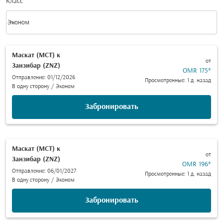
Класс
keyboard_arrow_down
Эконом
Класс option Эконом Selected
Маскат (MCT)
к
от
Занзибар (ZNZ)
OMR 175
*
Отправление: 01/12/2026
Просмотренные: 1 д. назад
В одну сторону
/
Эконом
Забронировать
Маскат (MCT)
к
от
Занзибар (ZNZ)
OMR 196
*
Отправление: 06/01/2027
Просмотренные: 1 д. назад
В одну сторону
/
Эконом
Забронировать