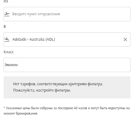
Из
flight_takeoff
В
flight_land
close
Класс
keyboard_arrow_down
Эконом
Класс option Эконом Selected
Нет тарифов, соответствующих критериям фильтра. Пожалуйста, настройт
Нет тарифов, соответствующих критериям фильтра.
Пожалуйста, настройте фильтры.
* Указанные цены были собраны за последние 48 часов и могут быть недоступны на
момент бронирования.