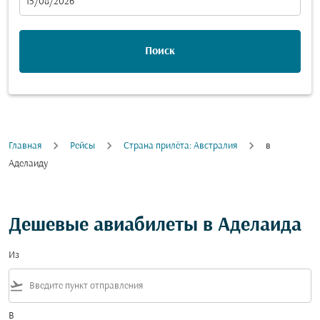
fc-booking-departure-date-aria-label
15/08/2026
Поиск
Главная
Рейсы
Cтрана прилёта: Австралия
в
Аделаиду
Дешевые авиабилеты в Аделаида
Из
flight_takeoff
В