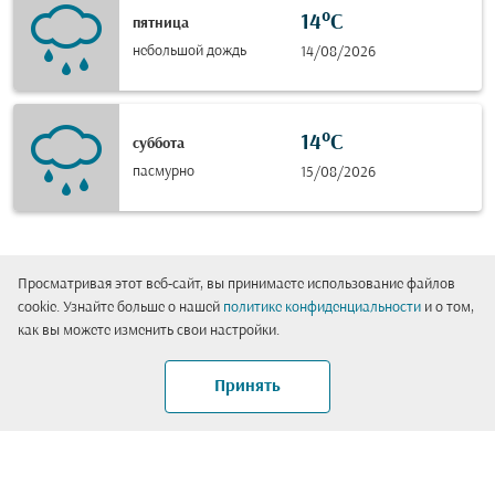
14°C
пятница
небольшой дождь
14/08/2026
14°C
суббота
пасмурно
15/08/2026
На платформе
: OpenWeatherMap.org
Просматривая этот веб-сайт, вы принимаете использование файлов
cookie. Узнайте больше о нашей
политике конфиденциальности
и о том,
как вы можете изменить свои настройки.
Самые популярные маршруты в
Принять
Аделаида (Аделаида)
Рим - Аделаида