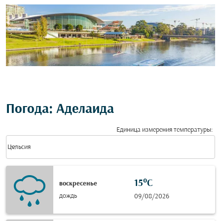
Погода: Аделаида
Единица измерения температуры
:
Weather unit option Цельсия Selected
keyboard_arrow_down
Цельсия
15°C
воскресенье
дождь
09/08/2026