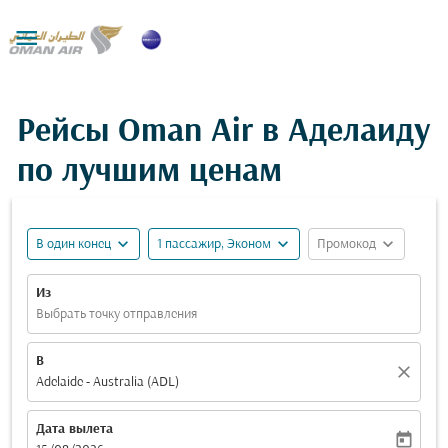

Рейсы Oman Air в Аделаиду
по лучшим ценам
expand_more
expand_more
expand_more
В один конец
1 пассажир, Эконом
Промокод
Из
Выбрать точку отправления
В
close
Adelaide - Australia (ADL)
Дата вылета
today