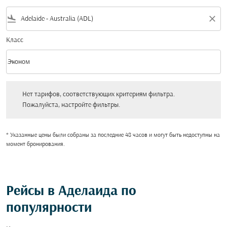
flight_land
close
Класс
keyboard_arrow_down
Эконом
Класс option Эконом Selected
Нет тарифов, соответствующих критериям фильтра. Пожалуйста, настройт
Нет тарифов, соответствующих критериям фильтра.
Пожалуйста, настройте фильтры.
* Указанные цены были собраны за последние 48 часов и могут быть недоступны на
момент бронирования.
Рейсы в Аделаида по
популярности