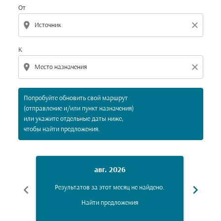
От
location_on
close
К
location_on
close
Попробуйте обновить свой маршрут
(отправление и/или пункт назначения)
или укажите отдельные даты ниже,
чтобы найти предложения.
авг. 2026
chevron_left
chevron_right
Результатов за этот месяц не найдено.
Рез
Найти предложения