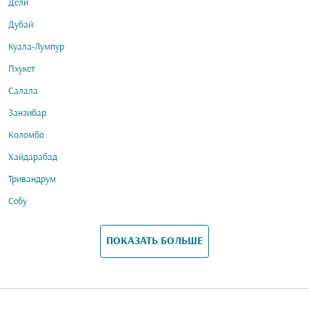
Дели
Дубай
Куала-Лумпур
Пхукет
Салала
Занзибар
Коломбо
Хайдарабад
Тривандрум
Себу
ПОКАЗАТЬ БОЛЬШЕ