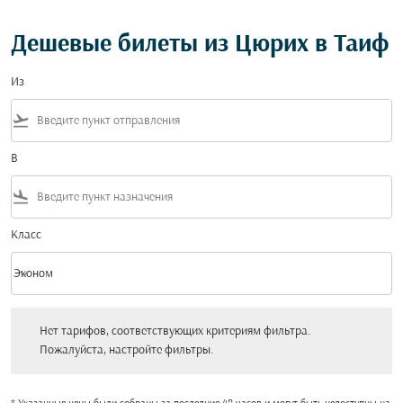
Дешевые билеты из Цюрих в Таиф
Из
flight_takeoff
В
flight_land
Класс
keyboard_arrow_down
Эконом
Класс option Эконом Selected
Нет тарифов, соответствующих критериям фильтра. Пожалуйста, настройт
Нет тарифов, соответствующих критериям фильтра.
Пожалуйста, настройте фильтры.