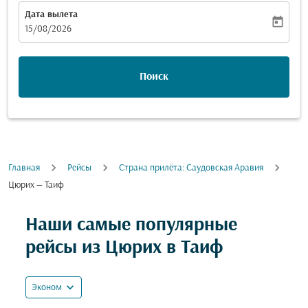
Дата вылета
today
fc-booking-departure-date-aria-label
15/08/2026
Поиск
Главная
Рейсы
Cтрана прилёта: Саудовская Аравия
Цюрих — Таиф
Попробуйте обновить свой маршрут (отправление и
Наши самые популярные
рейсы из Цюрих в Таиф
expand_more
Эконом