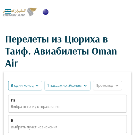

Перелеты из Цюриха в
Таиф. Авиабилеты Oman
Air
expand_more
expand_more
expand_more
В один конец
1 пассажир, Эконом
Промокод
Из
Выбрать точку отправления
В
Выбрать пункт назначения