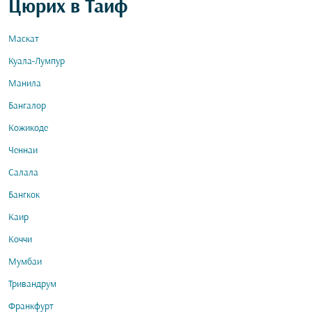
Цюрих в Таиф
Маскат
Куала-Лумпур
Манила
Бангалор
Кожикоде
Ченнаи
Салала
Бангкок
Каир
Коччи
Мумбаи
Тривандрум
Франкфурт