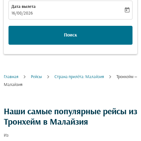
Дата вылета
today
fc-booking-departure-date-aria-label
16/08/2026
Поиск
Главная
Рейсы
Cтрана прилёта: Малайзия
Тронхейм —
Малайзия
Наши самые популярные рейсы из
Тронхейм в Малайзия
Из