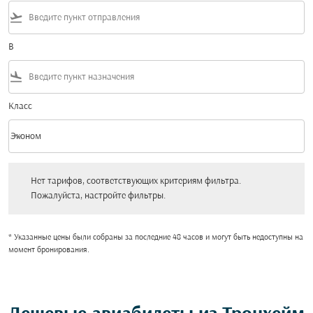
flight_takeoff
В
flight_land
Класс
keyboard_arrow_down
Эконом
Класс option Эконом Selected
Нет тарифов, соответствующих критериям фильтра. Пожалуйста, настройт
Нет тарифов, соответствующих критериям фильтра.
Пожалуйста, настройте фильтры.
* Указанные цены были собраны за последние 48 часов и могут быть недоступны на
момент бронирования.