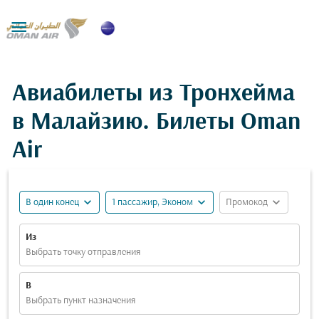

Авиабилеты из Тронхейма
в Малайзию. Билеты Oman
Air
expand_more
expand_more
expand_more
В один конец
1 пассажир, Эконом
Промокод
Из
Выбрать точку отправления
В
Выбрать пункт назначения