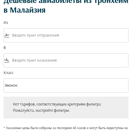
Дешевые авиабилеты из Тронхейм
в Малайзия
Из
flight_takeoff
В
flight_land
Класс
keyboard_arrow_down
Эконом
Класс option Эконом Selected
Нет тарифов, соответствующих критериям фильтра. Пожалуйста, настройт
Нет тарифов, соответствующих критериям фильтра.
Пожалуйста, настройте фильтры.
* Указанные цены были собраны за последние 48 часов и могут быть недоступны на