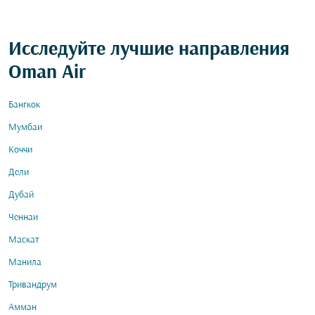
Исследуйте лучшие направления
Oman Air
Бангкок
Мумбаи
Коччи
Дели
Дубай
Ченнаи
Маскат
Манила
Тривандрум
Амман