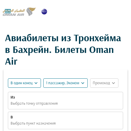

Авиабилеты из Тронхейма
в Бахрейн. Билеты Oman
Air
expand_more
expand_more
expand_more
В один конец
1 пассажир, Эконом
Промокод
Из
Выбрать точку отправления
В
Выбрать пункт назначения