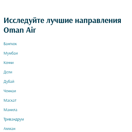
Исследуйте лучшие направления
Oman Air
Бангкок
Мумбаи
Коччи
Дели
Дубай
Ченнаи
Маскат
Манила
Тривандрум
Амман