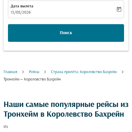
Дата вылета
today
fc-booking-departure-date-aria-label
13/08/2026
Поиск
Главная
Рейсы
Cтрана прилёта: Королевство Бахрейн
Тронхейм — Королевство Бахрейн
Наши самые популярные рейсы из
Тронхейм в Королевство Бахрейн
Из