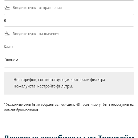
flight_takeoff
В
flight_land
Класс
keyboard_arrow_down
Эконом
Класс option Эконом Selected
Нет тарифов, соответствующих критериям фильтра. Пожалуйста, настройт
Нет тарифов, соответствующих критериям фильтра.
Пожалуйста, настройте фильтры.
* Указанные цены были собраны за последние 48 часов и могут быть недоступны на
момент бронирования.