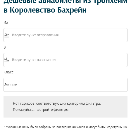
Дешевые авиабилеты из Тронхейм
в Королевство Бахрейн
Из
flight_takeoff
В
flight_land
Класс
keyboard_arrow_down
Эконом
Класс option Эконом Selected
Нет тарифов, соответствующих критериям фильтра. Пожалуйста, настройт
Нет тарифов, соответствующих критериям фильтра.
Пожалуйста, настройте фильтры.
* Указанные цены были собраны за последние 48 часов и могут быть недоступны на