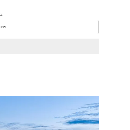
сс
ном
с option Эконом Selected