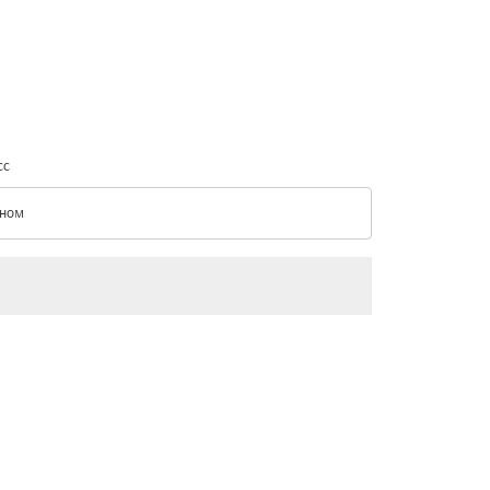
сс
ном
с option Эконом Selected