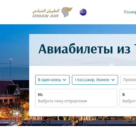
Планир
Авиабилеты из 
expand_more
expand_more
В один конец
1 пассажир, Эконом
Промо
Из
В