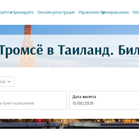
keyboard_arrow_down
keyboard_arrow_down
уйте и бронируйте
Онлайн-регистрация
Управление бронированием
Oma
Тромсё в Таиланд. Би
expand_more
код
Дата вылета
fc-booking-departure-date-aria-label
15/08/2026