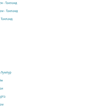
н - Таиланд
м - Таиланд
- Таиланд
-Лумпур
йн
аи
арта
ам