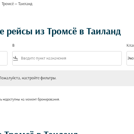
Тромсё — Таиланд
 рейсы из Тромсё в Таиланд
В
Кла
flight_land
keyboard_arrow_down
Эко
Клас
уйста, настройте фильтры.
Пожалуйста, настройте фильтры.
ть недоступны на момент бронирования.