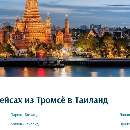
ейсах из Тромсё в Таиланд
Париж - Таиланд
Лондо
Милан - Таиланд
Эр-Ри