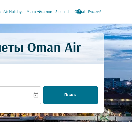
keyboard_arrow_down
language
keyboard_arrow_down
nAir Holidays
Узнать больше
Sindbad
Global
-
Русский
леты Oman Air
today
Поиск