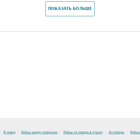
ПОКАЗАТЬ БОЛЬШЕ
|
|
|
|
|
В город
Рейсы между городами
Рейсы из города в страну
Из города
Рейсы