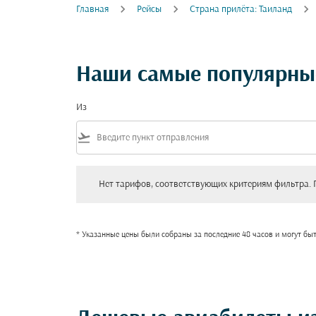
Главная
Рейсы
Cтрана прилёта: Таиланд
Наши самые популярные
Из
flight_takeoff
Нет тарифов, соответствующих критериям фильтра. Пожал
Нет тарифов, соответствующих критериям фильтра. 
* Указанные цены были собраны за последние 48 часов и могут бы