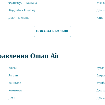
Франкфурт - Таиланд
Мюнхе
Абу-Даби - Таиланд
Дамма
Дохи - Таиланд
Каир 
ПОКАЗАТЬ БОЛЬШЕ
равления Oman Air
Коччи
Куала
Амман
Бахре
Бангалор
Мумб
Кожикоде
Джак
Дели
Дамм