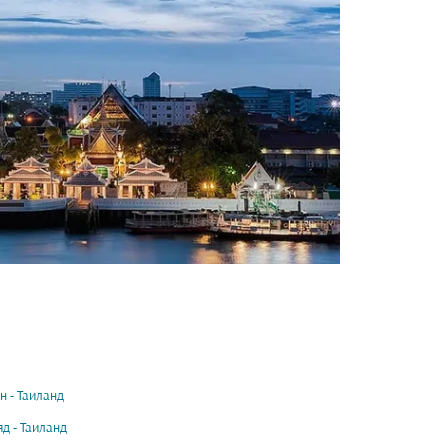
н - Таиланд
яд - Таиланд