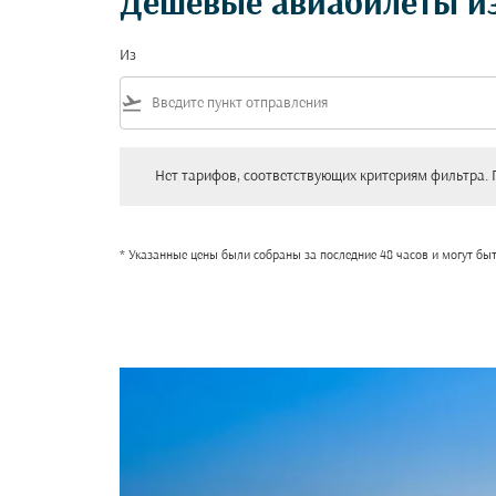
Дешевые авиабилеты из
Из
flight_takeoff
Нет тарифов, соответствующих критериям фильтра. Пожал
Нет тарифов, соответствующих критериям фильтра. 
* Указанные цены были собраны за последние 48 часов и могут бы