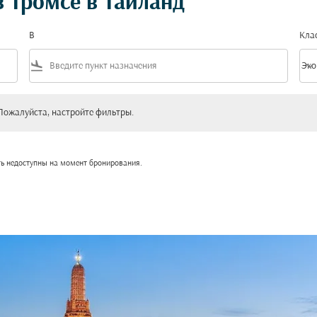
 Тромсё в Таиланд
В
Кла
flight_land
keyboard_arrow_down
Эко
Клас
уйста, настройте фильтры.
Пожалуйста, настройте фильтры.
ть недоступны на момент бронирования.