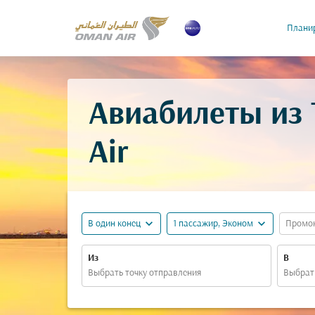
Планир
Авиабилеты из
Air
expand_more
expand_more
В один конец
1 пассажир, Эконом
Промо
Из
В