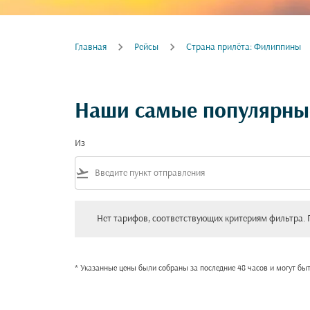
Главная
Рейсы
Cтрана прилёта: Филиппины
Наши самые популярны
Из
flight_takeoff
Нет тарифов, соответствующих критериям фильтра. Пожал
Нет тарифов, соответствующих критериям фильтра. 
* Указанные цены были собраны за последние 48 часов и могут бы