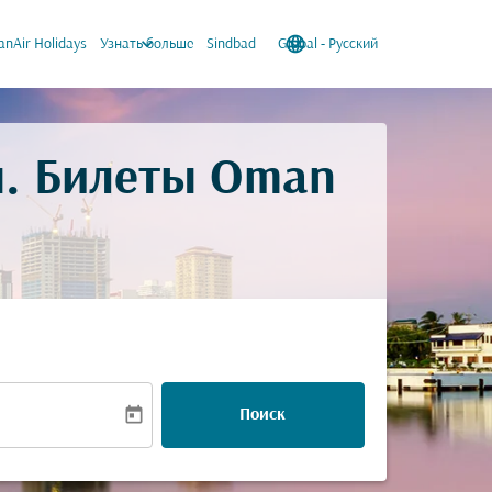
keyboard_arrow_down
language
keyboard_arrow_down
nAir Holidays
Узнать больше
Sindbad
Global
-
Русский
ы. Билеты Oman
today
Поиск