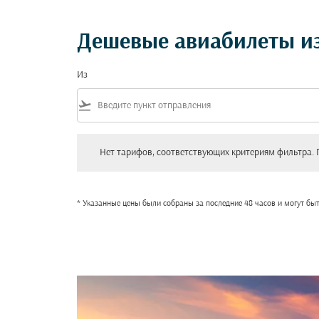
Дешевые авиабилеты и
Из
flight_takeoff
Нет тарифов, соответствующих критериям фильтра. Пожал
Нет тарифов, соответствующих критериям фильтра. 
* Указанные цены были собраны за последние 48 часов и могут бы