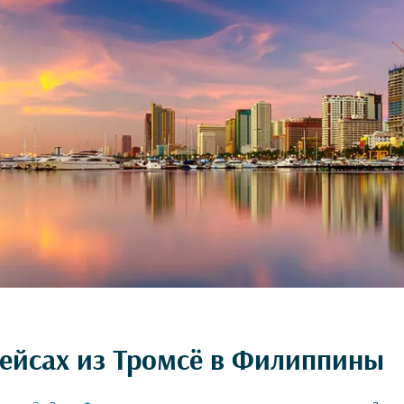
рейсах из Тромсё в Филиппины