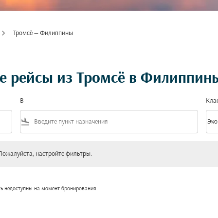
Тромсё — Филиппины
е рейсы из Тромсё в Филиппин
В
Кла
flight_land
keyboard_arrow_down
Эко
Клас
уйста, настройте фильтры.
Пожалуйста, настройте фильтры.
ть недоступны на момент бронирования.