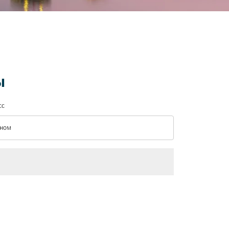
ы
сс
ном
с option Эконом Selected