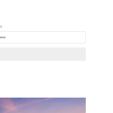
сс
ном
с option Эконом Selected