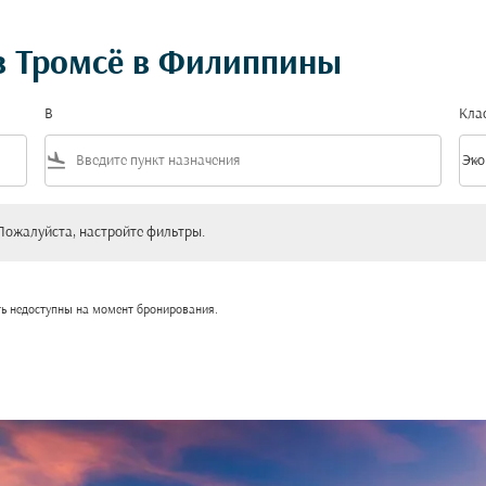
з Тромсё в Филиппины
В
Кла
flight_land
keyboard_arrow_down
Эко
Клас
уйста, настройте фильтры.
Пожалуйста, настройте фильтры.
ть недоступны на момент бронирования.