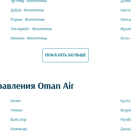
Эр-Рияд - Филиппины
Дамма
Дубай - Филиппины
Амсте
Париж - Филиппины
Милан
Эль-Кувейт - Филиппины
Франк
Мюнхен - Филиппины
Осло 
ПОКАЗАТЬ БОЛЬШЕ
равления Oman Air
Коччи
Куала
Амман
Бахре
Бангалор
Мумб
Кожикоде
Джак