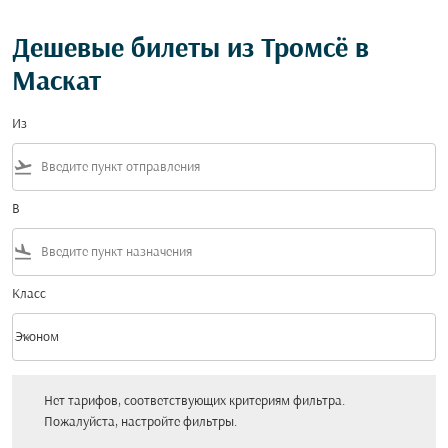
Дешевые билеты из Тромсё в
Маскат
Из
flight_takeoff
В
flight_land
Класс
keyboard_arrow_down
Эконом
Класс option Эконом Selected
Нет тарифов, соответствующих критериям фильтра. Пожалуйста, настройт
Нет тарифов, соответствующих критериям фильтра.
Пожалуйста, настройте фильтры.