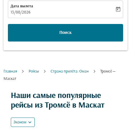
Дата вылета
today
fc-booking-departure-date-aria-label
13/08/2026
Поиск
Главная
Рейсы
Cтрана прилёта: Оман
Тромсё —
Маскат
Попробуйте обновить свой маршрут (отправление и
Наши самые популярные
рейсы из Тромсё в Маскат
expand_more
Эконом