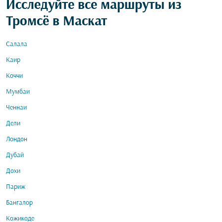
Исследуйте все маршруты из
Тромсё в Маскат
Салала
Каир
Коччи
Мумбаи
Ченнаи
Дели
Лондон
Дубай
Дохи
Париж
Бангалор
Кожикоде