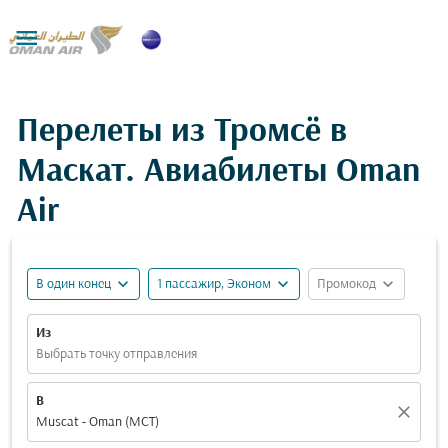

Перелеты из Тромсё в
Маскат. Авиабилеты Oman
Air
expand_more
expand_more
expand_more
В один конец
1 пассажир, Эконом
Промокод
Из
Выбрать точку отправления
В
close
Muscat - Oman (MCT)