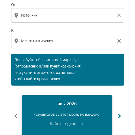
От
location_on
close
К
location_on
close
Попробуйте обновить свой маршрут
(отправление и/или пункт назначения)
или укажите отдельные даты ниже,
чтобы найти предложения.
авг. 2026
chevron_left
chevron_right
Результатов за этот месяц не найдено.
Рез
Найти предложения