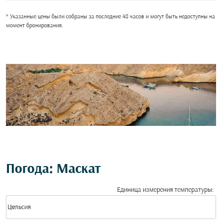
* Указанные цены были собраны за последние 48 часов и могут быть недоступны на
момент бронирования.
Погода: Маскат
Единица измерения температуры
:
Weather unit option Цельсия Selected
keyboard_arrow_down
Цельсия